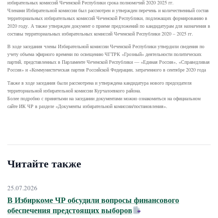
избирательных комиссий Чеченской Республики срока полномочий 2020 2025 гг.
Членами Избирательной комиссии был рассмотрен и утвержден перечень и количественный состав
территориальных избирательных комиссий Чеченской Республики, подлежащих формированию в
2020 году. А также утвержден документ о приеме предложений по кандидатурам для назначения в
составы территориальных избирательных комиссий Чеченской Республики 2020 – 2025 гг.
В ходе заседания члены Избирательной комиссии Чеченской Республики утвердили сведения по
учету объема эфирного времени по освещению ЧГТРК «Грозный» деятельности политических
партий, представленных в Парламенте Чеченской Республики — «Единая Россия», «Справедливая
Россия» и «Коммунистическая партия Российской Федерации, затраченного в сентябре 2020 года
Также в ходе заседания были рассмотрена и утверждена кандидатура нового председателя
территориальной избирательной комиссии Курчалоевкого района.
Более подробно с принятыми на заседании документами можно ознакомиться на официальном
сайте ИК ЧР в разделе «Документы избирательной комиссии/постановления».
Читайте также
25.07.2026
В Избиркоме ЧР обсудили вопросы финансового
обеспечения предстоящих выборов