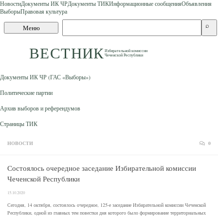
Новости
Документы ИК ЧР
Документы ТИК
Информационные сообщения
Объявления
Выборы
Правовая культура
Skip to content
Поиск
⌕
Меню
по
сайту
ВЕСТНИК
Избирательной комиссии
Чеченской Республики
Документы ИК ЧР (ГАС «Выборы»)
Политические партии
Архив выборов и референдумов
Страницы ТИК
НОВОСТИ
0
Состоялось очередное заседание Избирательной комиссии
Чеченской Республики
15.10.2020
Сегодня, 14 октября, состоялось очередное, 125-е заседание Избирательной комиссии Чеченской
Республики, одной из главных тем повестки дня которого было формирование территориальных