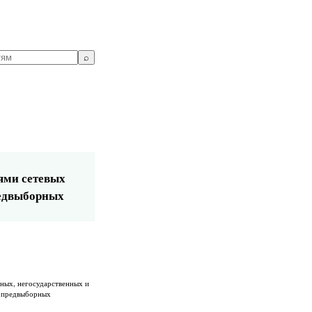
⌕
ями сетевых
редвыборных
ных, негосударственных и
ю предвыборных