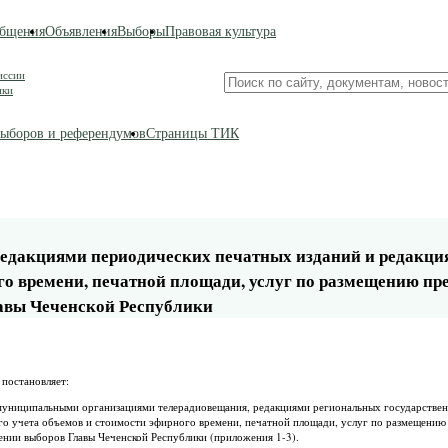
бщения
Объявления
Выборы
Правовая культура
иссии
Поиск
ики
по
сайту
ыборов и референдумов
Страницы ТИК
редакциями периодических печатных изданий и редакци
ого времени, печатной площади, услуг по размещению п
авы Чеченской Республики
 постановляет:
муниципальными организациями телерадиовещания, редакциями региональных государствен
го учета объемов и стоимости эфирного времени, печатной площади, услуг по размещени
нии выборов Главы Чеченской Республики (приложения 1-3).