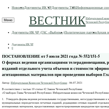
Skip
Новости
Документы ИК ЧР
Документы ТИК
Информационные соо
to
content
ВЕСТНИК
Избирательной ком
Меню
Чеченской Республ
Документы ИК ЧР (ГАС «Выборы»)
Политические партии
Архив в
Документы ИК ЧР
0
ПОСТАНОВЛЕНИЕ от 5 июля 2021 года № 552/151-5
О формах ведения организациями телерадиовещания, 
изданий отдельного учета объемов и стоимости эфирн
агитационных материалов при проведении выборов Гл
Автор:
Избирательная Комиссия Чеченской Республики
·
06.07.2021
В соответствии с частью 10 статьи 42 Закона Чеченской Республики
«О выборах Главы Чеченской Республики» Избирательная комиссия Чеченской Республики
1. Утвердить формы ведения региональными государственными, негосударственными и 
муниципальных периодических печатных изданий, редакциями сетевых изданий отдельно
агитационных материалов, предоставленных зарегистрированным кандидатам при проведе