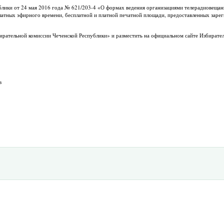
блики от 24 мая 2016 года № 621/203-4 «О формах ведения организациями телерадиовещан
латных эфирного времени, бесплатной и платной печатной площади, предоставленных зар
ирательной комиссии Чеченской Республики» и разместить на официальном сайте Избирате
в