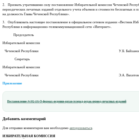
2. Признать утратившими силу постановление Избирательной комиссии Чеченской Респу
периодических печатных изданий отдельного учета объемов и стоимости бесплатных и п
на должность Главы Чеченской Республики».
3. Опубликовать настоящее постановление в официальном сетевом издании «Вестник Изб
Республики в информационно-телекоммуникационной сети «Интернет».
Председатель
Избирательной комиссии
Чеченской Республики У.Б. Байхано
Секретарь
Избирательной комиссии
Чеченской Республики Э.А. Вахитов
Приложение
Постановление-№552-151-О-формах-ведения-орган-телерад-редак-период-печатных-изданий
Добавить комментарий
Для отправки комментария вам необходимо
авторизоваться
.
ИЗБИРАТЕЛЬНАЯ КОМИССИЯ