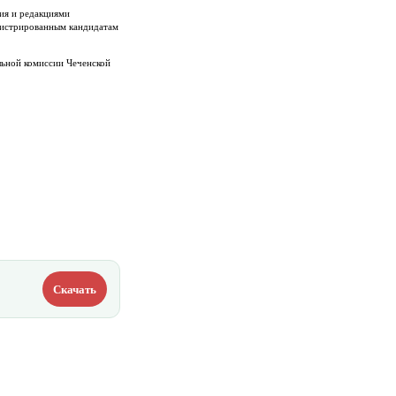
ия и редакциями
егистрированным кандидатам
льной комиссии Чеченской
Скачать