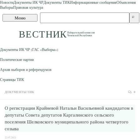
Новости
Документы ИК ЧР
Документы ТИК
Информационные сообщения
Объявления
Выборы
Правовая культура
Skip to content
Поиск
⌕
Меню
по
сайту
ВЕСТНИК
Избирательной комиссии
Чеченской Республики
Документы ИК ЧР (ГАС «Выборы»)
Политические партии
Архив выборов и референдумов
Страницы ТИК
ДОКУМЕНТЫ ТИК
0
О регистрации Крайневой Натальи Васильевной кандидатом в
депутаты Совета депутатов Каргалинского сельского
поселения Шелковского муниципального района четвертого
созыва
22.07.2021