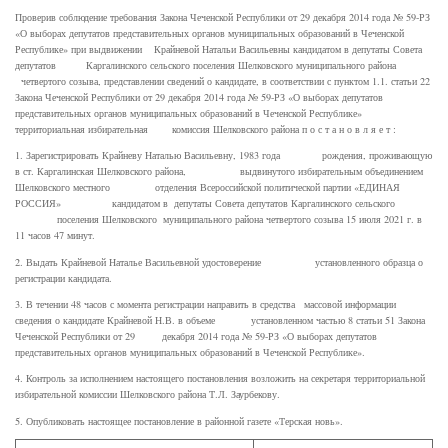
Проверив соблюдение требования Закона Чеченской Республики от 29 декабря 2014 года № 59-РЗ
«О выборах депутатов представительных органов муниципальных образований в Чеченской
Республике» при выдвижении Крайневой Натальи Васильевны кандидатом в депутаты Совета
депутатов Каргалинского сельского поселения Шелковского муниципального района
четвертого созыва, представлении сведений о кандидате, в соответствии с пунктом 1.1. статьи 22
Закона Чеченской Республики от 29 декабря 2014 года № 59-РЗ «О выборах депутатов
представительных органов муниципальных образований в Чеченской Республике»
территориальная избирательная комиссия Шелковского района п о с т а н о в л я е т :
1. Зарегистрировать Крайневу Наталью Васильевну, 1983 года рождения, проживающую
в ст. Каргалинская Шелковского района, выдвинутого избирательным объединением
Шелковского местного отделения Всероссийской политической партии «ЕДИНАЯ
РОССИЯ» кандидатом в депутаты Совета депутатов Каргалинского сельского
поселения Шелковского муниципального района четвертого созыва 15 июля 2021 г. в
11 часов 47 минут.
2. Выдать Крайневой Наталье Васильевной удостоверение установленного образца о
регистрации кандидата.
3. В течении 48 часов с момента регистрации направить в средства массовой информации
сведения о кандидате Крайневой Н.В. в объеме установленном частью 8 статьи 51 Закона
Чеченской Республики от 29 декабря 2014 года № 59-РЗ «О выборах депутатов
представительных органов муниципальных образований в Чеченской Республике».
4. Контроль за исполнением настоящего постановления возложить на секретаря территориальной
избирательной комиссии Шелковского района Т.Л. Заурбекову.
5. Опубликовать настоящее постановление в районной газете «Терская новь».