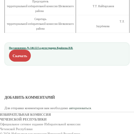
Председатель
территориальной избирательной комиссии Шелковского
Т.Т. Найбарханов
района
Секретарь
Т.Л.
территориальной избирательной комиссии Шелковского
Заурбекова
района
Постановление-№-146.12.5-о-регистрации-Крайнева-Н.В.
Скачать
ДОБАВИТЬ КОММЕНТАРИЙ
Для отправки комментария вам необходимо
авторизоваться
.
ИЗБИРАТЕЛЬНАЯ КОМИССИЯ
ЧЕЧЕНСКОЙ РЕСПУБЛИКИ
Официальное сетевое издание Избирательной комиссии
Чеченской Республики
© 2026 Избирательная комиссия Чеченской Республики