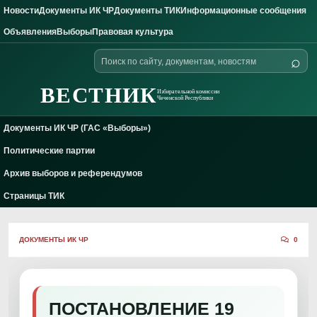
Новости
Документы ИК ЧР
Документы ТИК
Информационные сообщения
Skip to content
Объявления
Выборы
Правовая культура
Поиск
⌕
по
сайту
ВЕСТНИК
Избирательной комиссии
Чеченской Республики
Документы ИК ЧР (ГАС «Выборы»)
Политические партии
Архив выборов и референдумов
Страницы ТИК
ДОКУМЕНТЫ ИК ЧР
0
ПОСТАНОВЛЕНИЕ 19