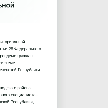
ьной
риториальной
атьи 28 Федерального
ерендуме граждан
 системе
еченской Республики
водского района
вного специалиста–
нской Республики,