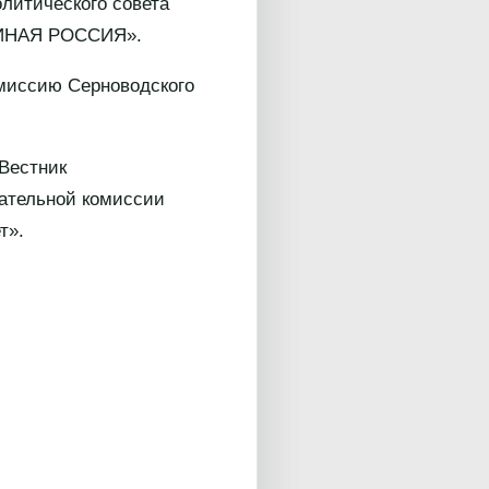
литического совета
ЕДИНАЯ РОССИЯ».
миссию Серноводского
Вестник
рательной комиссии
т».