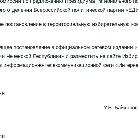
комиссии по предложению Президиума Регионального по
ного отделения Всероссийской политической партии «
ее постановление в территориальную избирательную ко
оящее постановление в официальном сетевом издании «
и Чеченской Республики» и разместить на сайте Изби
 в информационно-телекоммуникационной сети «Интерне
ии
 Республики У.Б. Байханов
ии