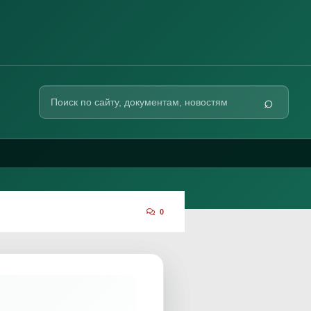
Поиск
⌕
по
сайту
0