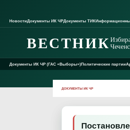
Skip to content
Новости
Документы ИК ЧР
Документы ТИК
Информационны
ВЕСТНИК
Избира
Чеченс
Документы ИК ЧР (ГАС «Выборы»)
Политические партии
А
ДОКУМЕНТЫ ИК ЧР
Постановле