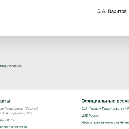
 Республики Э.А. Вахитов
вторизоваться
.
акты
Официальные ресу
ая Республика, г. Грозный,
Сайт Главы и Правительства Ч
т А. А. Кадырова, 3/25
ЦИК России
)62-88-73
Избирательная комиссия Чечен
hechen.izbirkom.ru