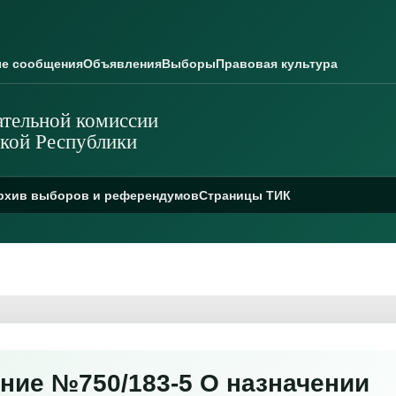
е сообщения
Объявления
Выборы
Правовая культура
тельной комиссии
кой Республики
рхив выборов и референдумов
Страницы ТИК
ние №750/183-5 О назначении