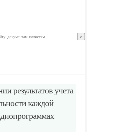
⌕
нии результатов учета
ельности каждой
радиопрограммах