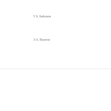
ки У.Б. Байханов
ки Э.А. Вахитов