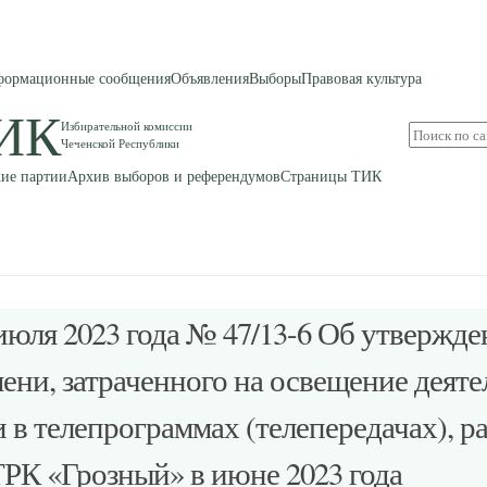
ормационные сообщения
Объявления
Выборы
Правовая культура
ИК
Избирательной комиссии
Поиск
Чеченской Республики
по
сайту
ие партии
Архив выборов и референдумов
Страницы ТИК
июля 2023 года № 47/13-6 Об утвержде
ени, затраченного на освещение деят
 в телепрограммах (телепередачах), 
РК «Грозный» в июне 2023 года