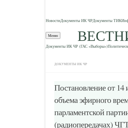
Skip to content
Новости
Документы ИК ЧР
Документы ТИК
Инф
ВЕСТН
Меню
Документы ИК ЧР (ГАС «Выборы»)
Политическ
ДОКУМЕНТЫ ИК ЧР
Постановление от 14 
объема эфирного врем
парламентской партии
(радиопередачах) ЧГТ