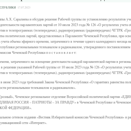
ЕСПУБЛИКИ
·
17.07.2023
ы А.Х. Саралиева и обсудив решение Рабочей группы по установлению результатов уче
 деятельности парламентских партий от 10 июля 2023 года № 126 «О результатах учета о
тии в телепрограммах (телепередачах), радиопрограммах (радиопередачах) ЧГТРК «Гроз
тва политических партий, представленных в Парламенте Чеченской Республики, при ос
 учета объема эфирного времени, затраченного в течение одного календарного месяца н
Республики региональными телеканалом и радиоканалом, утвержденного постановлением
иссия Чеченской Республики п о с т а н о в л я е т:
ремени, затраченного на освещение деятельности каждой парламентской партии в региона
в решении указанной Рабочей группы от 10 июля 2023 года № 126 «О результатах учета
ртии в телепрограммах (телепередачах), радиопрограммах (радиопередачах) ЧГТРК «Гро
в июне 2023 года требований Закона Чеченской Республики «О гарантиях равенства пол
ности региональными телеканалом и радиоканалом».
«Грозный», Чеченское региональное отделение Всероссийской политической партии «Е
ЕДЛИВАЯ РОССИЯ – ПАТРИОТЫ – ЗА ПРАВДУ» в Чеченской Республике и Чеченское ре
ОЙ ФЕДЕРАЦИИ».
альном сетевом издании «Вестник Избирательной комиссии Чеченской Республики» и ра
уникационной сети «Интернет».