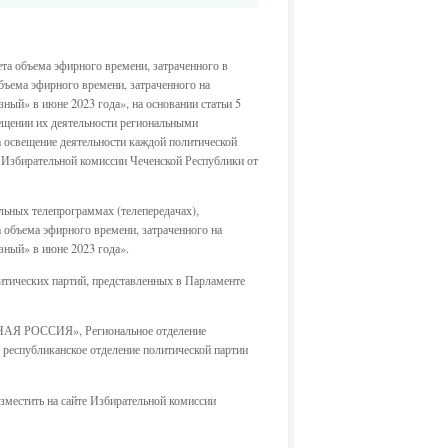
та объема эфирного времени, затраченного в
бъема эфирного времени, затраченного на
ный» в июне 2023 года», на основании статьи 5
вещении их деятельности региональными
а освещение деятельности каждой политической
 Избирательной комиссии Чеченской Республики от
льных телепрограммах (телепередачах),
 объема эфирного времени, затраченного на
зный» в июне 2023 года».
итических партий, представленных в Парламенте
ДИНАЯ РОССИЯ», Региональное отделение
спубликанское отделение политической партии
зместить на сайте Избирательной комиссии