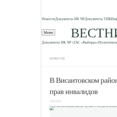
Skip to content
Новости
Документы ИК ЧР
Документы ТИК
Инф
ВЕСТН
Меню
Документы ИК ЧР (ГАС «Выборы»)
Политическ
НОВОСТИ
В Висаитовском райо
прав инвалидов
14.02.2024