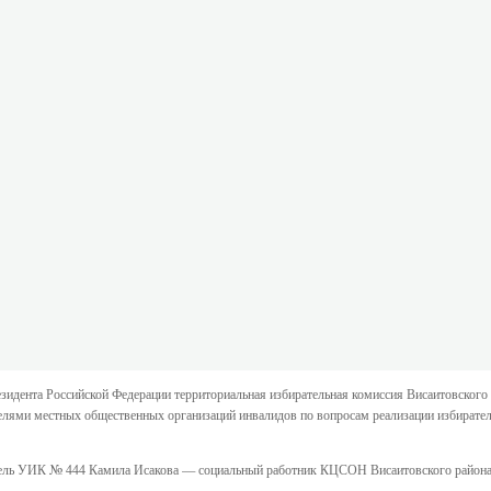
идента Российской Федерации территориальная избирательная комиссия Висаитовского
ителями местных общественных организаций инвалидов по вопросам реализации избират
ель УИК № 444 Камила Исакова — социальный работник КЦСОН Висаитовского района 