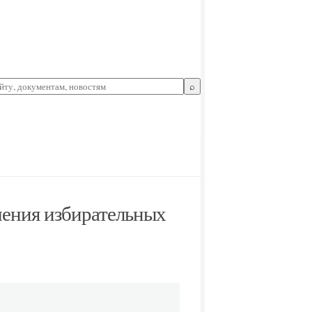
⌕
чения избирательных