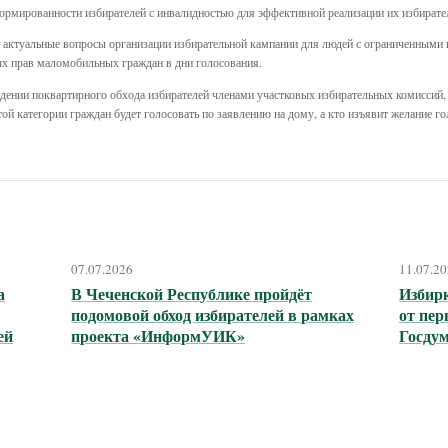
рмированности избирателей с инвалидностью для эффективной реализации их избирате
и актуальные вопросы организации избирательной кампании для людей с ограниченными
х прав маломобильных граждан в дни голосования.
дении поквартирного обхода избирателей членами участковых избирательных комиссий
той категории граждан будет голосовать по заявлению на дому, а кто изъявит желание г
07.07.2026
11.07.2
а
В Чеченской Республике пройдёт
Избир
подомовой обход избирателей в рамках
от пер
ей
проекта «ИнформУИК»
Госду