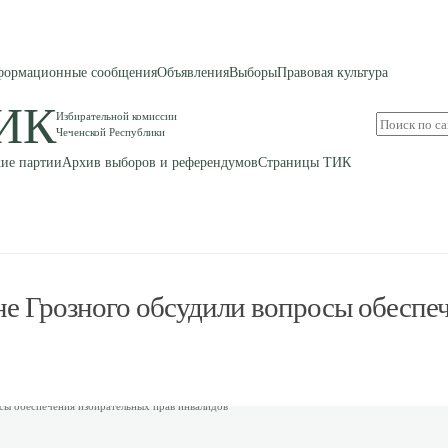
ормационные сообщения
Объявления
Выборы
Правовая культура
ИК
Избирательной комиссии
Поиск
Чеченской Республики
по
сайту
ие партии
Архив выборов и референдумов
Страницы ТИК
не Грозного обсудили вопросы обеспе