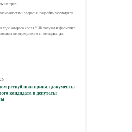
льных прав.
 возможностями здоровья, подробно рассмотрели
, в ходе которого члены УИК получат информацию
олосовать непосредственно в помещении для
026
ком республики принял документы
вого кандидата в депутаты
мы