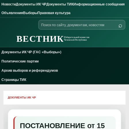
Новости
Документы ИК ЧР
Документы ТИК
Информационные сообщения
Skip to content
Объявления
Выборы
Правовая культура
Поиск
⌕
по
сайту
ВЕСТНИК
Избирательной комиссии
Чеченской Республики
Документы ИК ЧР (ГАС «Выборы»)
Политические партии
Архив выборов и референдумов
Страницы ТИК
ДОКУМЕНТЫ ИК ЧР
ПОСТАНОВЛЕНИЕ от 15