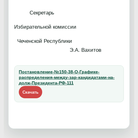
Секретарь
Избирательной комиссии
Чеченской Республики
Э.А. Вахитов
Постановление-№150-38-О-Графике-
распределения-между-зар-кандидатами-на-
долж-Президента-РФ-111
Скачать