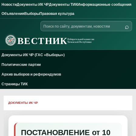
Новости
Документы ИК ЧР
Документы ТИК
Информационные сообщения
Skip to content
Объявления
Выборы
Правовая культура
Поиск
⌕
по
сайту
ВЕСТНИК
Избирательной комиссии
Чеченской Республики
Документы ИК ЧР (ГАС «Выборы»)
Политические партии
Архив выборов и референдумов
Страницы ТИК
ДОКУМЕНТЫ ИК ЧР
ПОСТАНОВЛЕНИЕ от 10