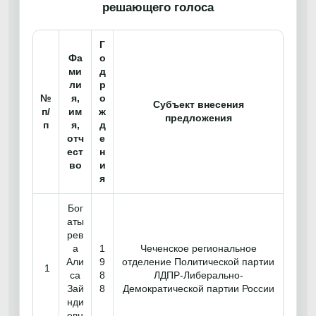
решающего голоса
Г
Фа
о
ми
д
ли
р
№
я,
о
Субъект внесения
п/
им
ж
предложения
п
я,
д
отч
е
ест
н
во
и
я
Бог
аты
рев
а
1
Чеченское региональное
Али
9
отделение Политической партии
1
са
8
ЛДПР-Либерально-
Зай
8
Демократической партии России
нди
евн