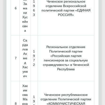
1
Чеченское региональное
За
9
отделение Всероссийской
6
ма
6
политической партии «ЕДИНАЯ
ни
3
РОССИЯ»
Хус
ейн
овн
а
Са
рда
Региональное отделение
лов
1
Политической партии
Ах
9
«Российская партия
7
ме
7
пенсионеров за социальную
д
2
справедливость» в Чеченской
Хас
Республике
уев
ич
Хак
им
ова
Чеченское республиканское
1
Ма
отделение Политической партии
9
8
рха
«КОММУНИСТИЧЕСКАЯ