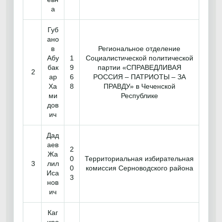
а
Губ
ано
в
Региональное отделение
Абу
1
Социалистической политической
бак
9
партии «СПРАВЕДЛИВАЯ
2
ар
6
РОССИЯ – ПАТРИОТЫ – ЗА
Ха
8
ПРАВДУ» в Чеченской
ми
Республике
дов
ич
Дад
аев
2
Жа
0
Территориальная избирательная
3
лил
0
комиссия Серноводского района
Иса
3
нов
ич
Каг