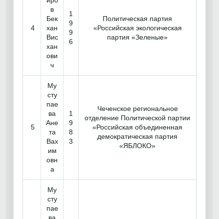
иро
в
1
Бек
Политическая партия
9
4
хан
«Российская экологическая
9
Вис
партия «Зеленые»
6
хан
ови
ч
Му
сту
пае
Чеченское региональное
ва
1
отделение Политической партии
Ане
9
5
«Российская объединенная
та
8
демократическая партия
Вах
3
«ЯБЛОКО»
им
овн
а
Му
сту
пае
ва