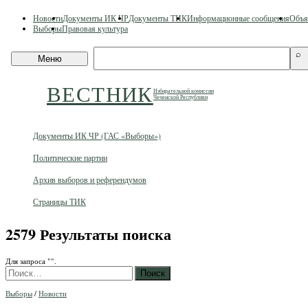
Skip
Новости
Документы ИК ЧР
Документы ТИК
Информационные сообщения
Объя
to
Выборы
Правовая культура
content
Поиск
⌕
Меню
по
сайту
ВЕСТНИК
Избирательной комиссии
Чеченской Республики
Документы ИК ЧР (ГАС «Выборы»)
Политические партии
Архив выборов и референдумов
Страницы ТИК
2579 Результаты поиска
Для запроса "
".
Найти:
Выборы
/
Новости