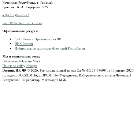
Чеченская Республика, г. Грозный,
проспект А. А. Кадырова, 3/25
+7(8712)62-88-73
ikchr@chechen.izbirkom.ru
Официальные ресурсы
Сайт Главы и Правительства ЧР
ЦИК России
Избирательная комиссия Чеченской Республики
Мы в социальных сетях
ВКонтакте
Telegram
MAX
Поиск по сайту
Наверх
Вестник ИК ЧР
© 2026.
Регистрационный номер Эл № ФС 77-77699 от 17 января 2020
г., выдано РОСКОМНАДЗОРОМ.
16+
Учредитель: Избирательная комиссия Чеченской
Республики.
Гл. редактор: Магамадов М.Ж.