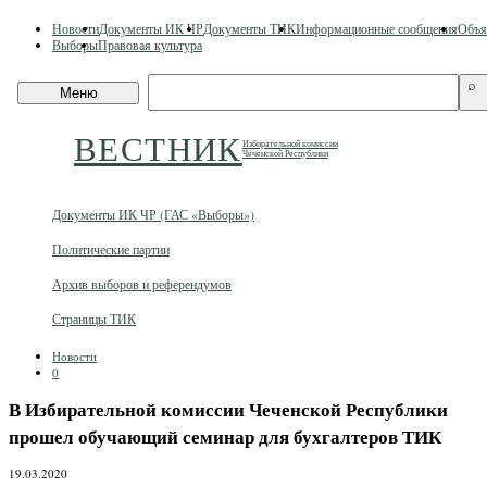
Skip
Новости
Документы ИК ЧР
Документы ТИК
Информационные сообщения
Объя
to
Выборы
Правовая культура
content
Поиск
⌕
Меню
по
сайту
ВЕСТНИК
Избирательной комиссии
Чеченской Республики
Документы ИК ЧР (ГАС «Выборы»)
Политические партии
Архив выборов и референдумов
Страницы ТИК
Новости
0
В Избирательной комиссии Чеченской Республики
прошел обучающий семинар для бухгалтеров ТИК
19.03.2020