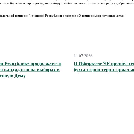
ании сейф-пакетов при проведении общероссийского голосования по вопросу одобрения и
рательной комиссии Чеченской Республики в разделе «О комиссии/нормативные акты».
11.07.2026
ой Республике продолжается
В Избиркоме ЧР прошёл се
я кандидатов на выборах в
бухгалтеров территориаль
венную Думу