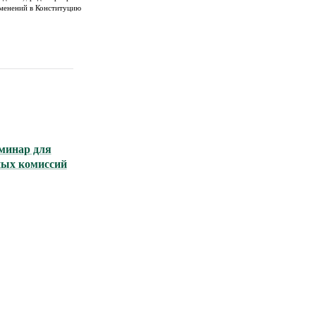
зменений в Конституцию
минар для
ных комиссий