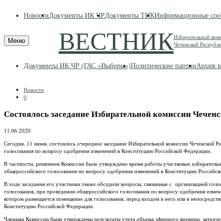
Skip
Новости
Документы ИК ЧР
Документы ТИК
Информационные соо
to
content
ВЕСТНИК
Избирательной ком
Меню
Чеченской Республ
Документы ИК ЧР (ГАС «Выборы»)
Политические партии
Архив в
Новости
0
Состоялось заседание Избирательной комиссии Чечен
11.06.2020
Сегодня, 11 июня, состоялось очередное заседание Избирательной комиссии Чеченской Р
голосования по вопросу одобрения изменений в Конституцию Российской Федерации.
В частности, решением Комиссии было утверждено время работы участковых избирательн
общероссийского голосования по вопросу одобрения изменений в Конституцию Российск
В ходе заседания его участники также обсудили вопросы, связанные с организацией голо
голосования, при проведении общероссийского голосования по вопросу одобрения измен
котором размещается помещение для голосования, перед входом в него или в непосредст
Конституцию Российской Федерации.
Членами Комиссии были утверждены результаты учета объема эфирного времени, затраче