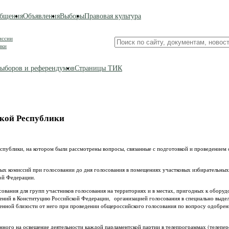
бщения
Объявления
Выборы
Правовая культура
иссии
Поиск
ики
по
сайту
ыборов и референдумов
Страницы ТИК
ской Республики
еспублики, на котором были рассмотрены вопросы, связанные с подготовкой и проведением
ых комиссий при голосовании до дня голосования в помещениях участковых избирательны
ой Федерации.
сования для групп участников голосования на территориях и в местах, пригодных к обору
ений в Конституцию Российской Федерации, организацией голосования в специально выделе
венной близости от него при проведении общероссийского голосования по вопросу одобрен
нного на освещение деятельности каждой парламентской партии в телепрограммах (телепе