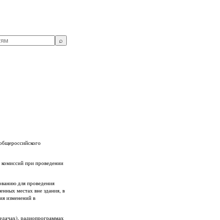
⌕
 общероссийского
х комиссий при проведении
дованию для проведения
нных местах вне здания, в
ия изменений в
редачах), радиопрограммах