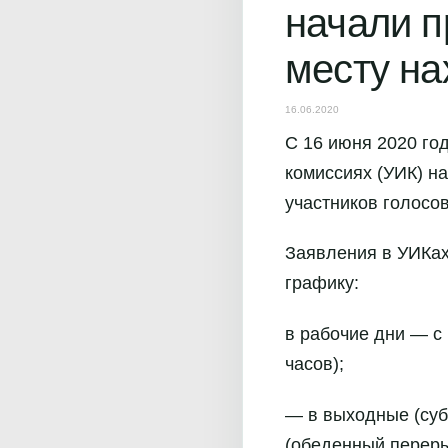
начали п
месту н
16.06.2020
С 16 июня 2020 го
комиссиях (УИК) н
участников голосо
Заявления в УИКах
графику:
в рабочие дни — с 
часов);
— в выходные (субб
(обеденный перерыв