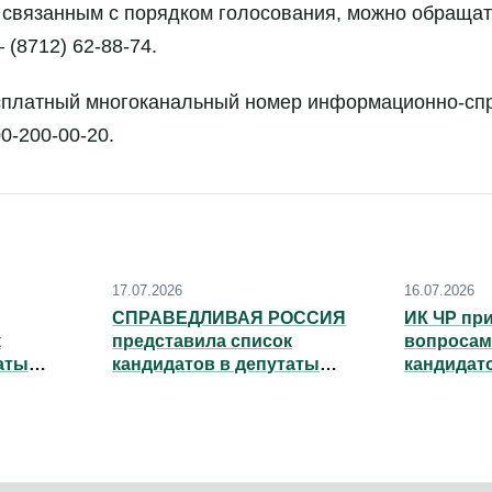
 связанным с порядком голосования, можно обращат
(8712) 62-88-74.
сплатный многоканальный номер информационно-спр
0-200-00-20.
17.07.2026
16.07.2026
СПРАВЕДЛИВАЯ РОССИЯ
ИК ЧР пр
к
представила список
вопросам
аты
кандидатов в депутаты
кандидат
того
Парламента ЧР шестого
объедине
созыва