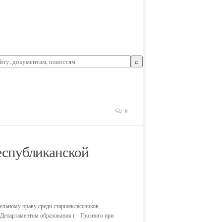
⌕
0
еспубликанской
тельному праву среди старшеклассников
 Департаментом образования г. Грозного при