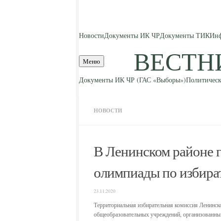
Skip to content
Новости
Документы ИК ЧР
Документы ТИК
Инф
ВЕСТН
Меню
Документы ИК ЧР (ГАС «Выборы»)
Политическ
НОВОСТИ
В Ленинском районе г
олимпиады по избира
23.11.2020
Территориальная избирательная комиссия Ленинско
общеобразовательных учреждений, организованный