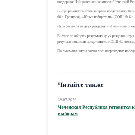
поддержке Избирательной комиссии Чеченской Ре
В игре районного этапа за право представлять Л
60 г. Грозного), «Юные избиратели» (СОШ № 8
Игра состояла из двух разделов – «Разминка» и «к
В итоге по общему результату двух разделов иг
результат показали представители СОШ 42 команд
По окончании игры состоялось награждение побед
Читайте также
29.07.2026
Чеченская Республика готовится к
выборам