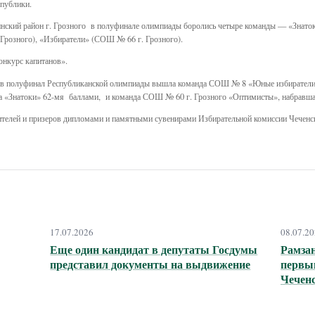
спублики.
енинский район г. Грозного в полуфинале олимпиады боролись четыре команды — «Зна
 г. Грозного), «Избиратели» (СОШ № 66 г. Грозного).
онкурс капитанов».
ры в полуфинал Республиканской олимпиады вышла команда СОШ № 8 «Юные избиратели»
а «Знатоки» 62-мя баллами, и команда СОШ № 60 г. Грозного «Оптимисты», набравшая
ителей и призеров дипломами и памятными сувенирами Избирательной комиссии Чеченс
17.07.2026
08.07.2
Еще один кандидат в депутаты Госдумы
Рамза
представил документы на выдвижение
первы
Чечен