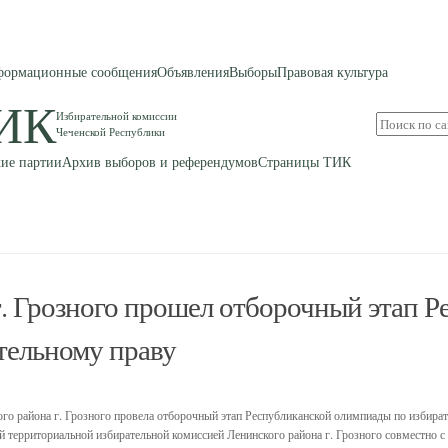
ормационные сообщения
Объявления
Выборы
Правовая культура
ИК
Избирательной комиссии
Поиск
Чеченской Республики
по
сайту
ие партии
Архив выборов и референдумов
Страницы ТИК
. Грозного прошел отборочный этап Р
тельному праву
го района г. Грозного провела отборочный этап Республиканской олимпиады по избира
 территориальной избирательной комиссией Ленинского района г. Грозного совместно с