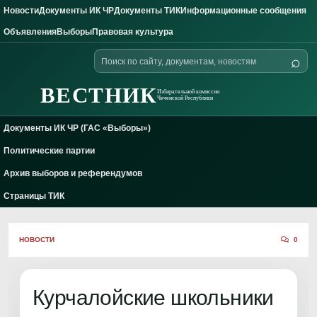
Новости
Документы ИК ЧР
Документы ТИК
Информационные сообщения
Skip to content
Объявления
Выборы
Правовая культура
Поиск
⌕
по
сайту
ВЕСТНИК
Избирательной комиссии
Чеченской Республики
Документы ИК ЧР (ГАС «Выборы»)
Политические партии
Архив выборов и референдумов
Страницы ТИК
НОВОСТИ
0
Курчалойские школьники