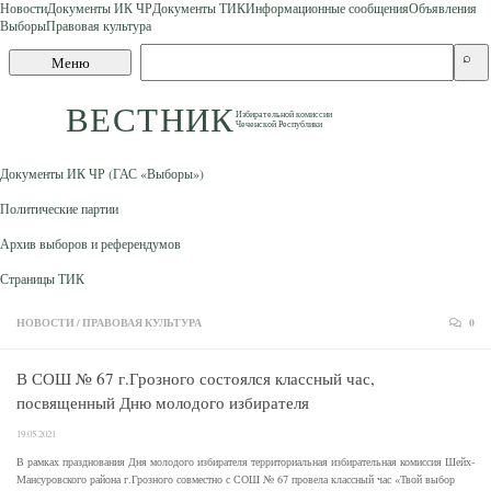
Новости
Документы ИК ЧР
Документы ТИК
Информационные сообщения
Объявления
Выборы
Правовая культура
Skip to content
Поиск
⌕
Меню
по
сайту
ВЕСТНИК
Избирательной комиссии
Чеченской Республики
Документы ИК ЧР (ГАС «Выборы»)
Политические партии
Архив выборов и референдумов
Страницы ТИК
НОВОСТИ
/
ПРАВОВАЯ КУЛЬТУРА
0
В СОШ № 67 г.Грозного состоялся классный час,
посвященный Дню молодого избирателя
19.05.2021
В рамках празднования Дня молодого избирателя территориальная избирательная комиссия Шейх-
Мансуровского района г.Грозного совместно с СОШ № 67 провела классный час «Твой выбор