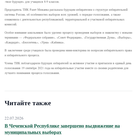
-твое будущее» для учащихся 8-9 классов.
Председатель ТИК Разет Межаева рассказала будущим избирателям о структуре избирательной
системы России, об особенностях выборов всех уровней, о порядке голосования, а также
ознакомила с деятельностью республиканской, территориальной и участковой избирательных
комиссий.
Особое внимание школьников было уделено процессу проведения выборов и знакомству с новыми
терминами — «Федеральное собрание», «Совет Федерации», «Государственная Дума», «Выборы»,
«Кандидат», «Бюллетень», «Урна» «Кабинка».
В заключение среди учащихся была проведена мини-викторина по вопросам избирательного права
и избирательного процесса.
Члены ТИК поблагодарили будущих избирателей за активное участие и пригласили в единый день
голосования 19 сентября 2021 года на избирательные участие вместе со своими родителями для
лучшего понимания процесса голосования.
Читайте также
22.07.2026
В Чеченской Республике завершено выдвижение на
муниципальных выборах