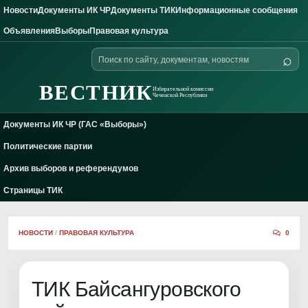
Новости
Документы ИК ЧР
Документы ТИК
Информационные сообщения
Skip to content
Объявления
Выборы
Правовая культура
Поиск
⌕
по
сайту
ВЕСТНИК
Избирательной комиссии
Чеченской Республики
Документы ИК ЧР (ГАС «Выборы»)
Политические партии
Архив выборов и референдумов
Страницы ТИК
НОВОСТИ
/
ПРАВОВАЯ КУЛЬТУРА
0
ТИК Байсангуровского