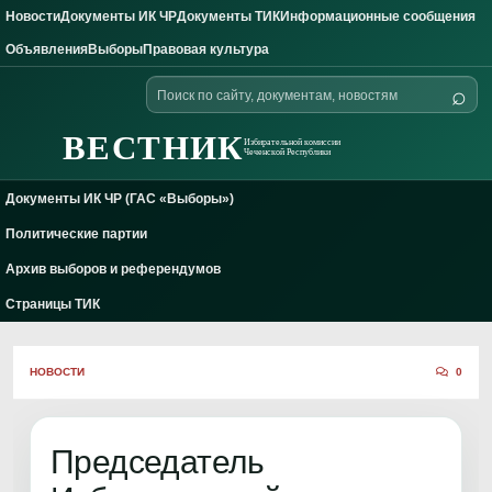
Новости
Документы ИК ЧР
Документы ТИК
Информационные сообщения
Skip to content
Объявления
Выборы
Правовая культура
Поиск
⌕
по
сайту
ВЕСТНИК
Избирательной комиссии
Чеченской Республики
Документы ИК ЧР (ГАС «Выборы»)
Политические партии
Архив выборов и референдумов
Страницы ТИК
НОВОСТИ
0
Председатель