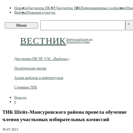
Skip
Новости
Документы ИК ЧР
Документы ТИК
Информационные сообщения
Объя
to
Выборы
Правовая культура
content
Поиск
⌕
Меню
по
сайту
ВЕСТНИК
Избирательной комиссии
Чеченской Республики
Документы ИК ЧР (ГАС «Выборы»)
Политические партии
Архив выборов и референдумов
Страницы ТИК
Новости
0
ТИК Шейх-Мансуровского района провела обучение
членов участковых избирательных комиссий
30.07.2021