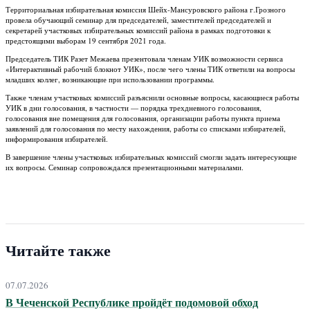
Территориальная избирательная комиссия Шейх-Мансуровского района г.Грозного
провела обучающий семинар для председателей, заместителей председателей и
секретарей участковых избирательных комиссий района в рамках подготовки к
предстоящими выборам 19 сентября 2021 года.
Председатель ТИК Разет Межаева презентовала членам УИК возможности сервиса
«Интерактивный рабочий блокнот УИК», после чего члены ТИК ответили на вопросы
младших коллег, возникающие при использовании программы.
Также членам участковых комиссий разъяснили основные вопросы, касающиеся работы
УИК в дни голосования, в частности — порядка трехдневного голосования,
голосования вне помещения для голосования, организации работы пункта приема
заявлений для голосования по месту нахождения, работы со списками избирателей,
информирования избирателей.
В завершение члены участковых избирательных комиссий смогли задать интересующие
их вопросы. Семинар сопровождался презентационными материалами.
Читайте также
07.07.2026
В Чеченской Республике пройдёт подомовой обход