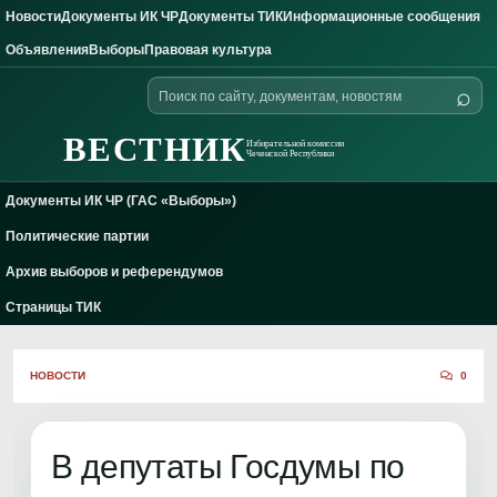
Новости
Документы ИК ЧР
Документы ТИК
Информационные сообщения
Skip to content
Объявления
Выборы
Правовая культура
Поиск
⌕
по
сайту
ВЕСТНИК
Избирательной комиссии
Чеченской Республики
Документы ИК ЧР (ГАС «Выборы»)
Политические партии
Архив выборов и референдумов
Страницы ТИК
НОВОСТИ
0
В депутаты Госдумы по