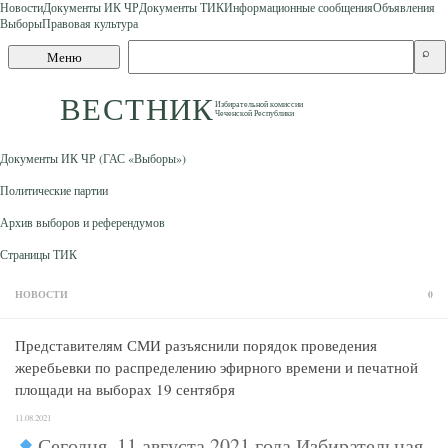
Новости
Документы ИК ЧР
Документы ТИК
Информационные сообщения
Объявления
Выборы
Правовая культура
Skip to content
Поиск
⌕
Меню
по
сайту
ВЕСТНИК
Избирательной комиссии
Чеченской Республики
Документы ИК ЧР (ГАС «Выборы»)
Политические партии
Архив выборов и референдумов
Страницы ТИК
НОВОСТИ
0
Представителям СМИ разъяснили порядок проведения
жеребьевки по распределению эфирного времени и печатной
площади на выборах 19 сентября
11.08.2021
Сегодня, 11 августа 2021 года Избирательная