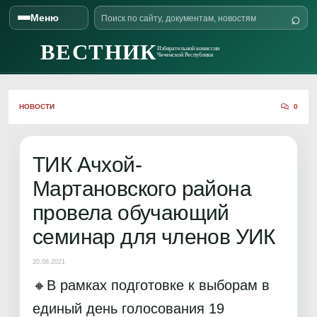
Поиск
⌕
Меню
Skip to content
по
сайту
ВЕСТНИК
Избирательной комиссии
Чеченской Республики
НОВОСТИ
0
ТИК Ачхой-
Мартановского района
провела обучающий
семинар для членов УИК
20.08.2021
🔸В рамках подготовке к выборам в
единый день голосования 19