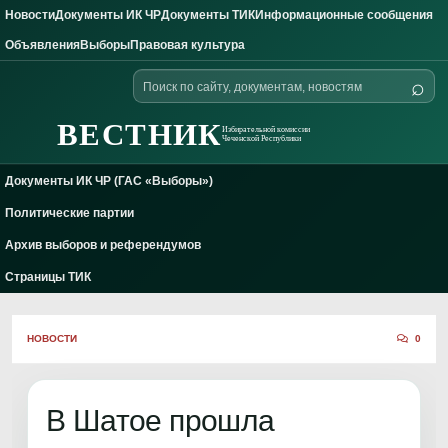
Новости
Документы ИК ЧР
Документы ТИК
Информационные сообщения
Skip to content
Объявления
Выборы
Правовая культура
Поиск
⌕
по
сайту
ВЕСТНИК
Избирательной комиссии
Чеченской Республики
Документы ИК ЧР (ГАС «Выборы»)
Политические партии
Архив выборов и референдумов
Страницы ТИК
НОВОСТИ
0
В Шатое прошла