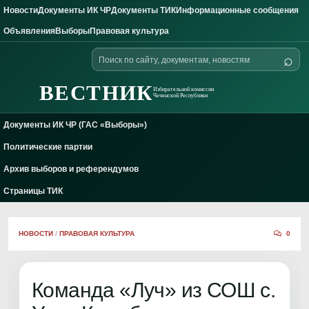
Новости
Документы ИК ЧР
Документы ТИК
Информационные сообщения
Skip to content
Объявления
Выборы
Правовая культура
Поиск
⌕
по
сайту
ВЕСТНИК
Избирательной комиссии
Чеченской Республики
Документы ИК ЧР (ГАС «Выборы»)
Политические партии
Архив выборов и референдумов
Страницы ТИК
НОВОСТИ
/
ПРАВОВАЯ КУЛЬТУРА
0
Команда «Луч» из СОШ с.