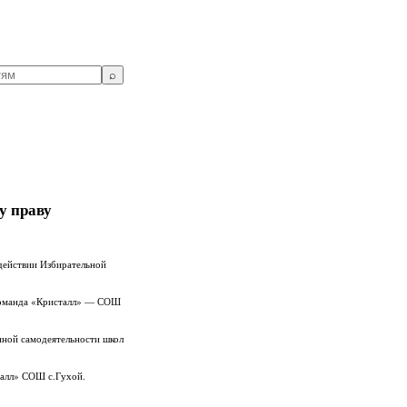
⌕
у праву
действии Избирательной
 команда «Кристалл» — СОШ
нной самодеятельности школ
талл» СОШ с.Гухой.