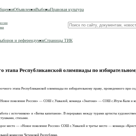
бщения
Объявления
Выборы
Правовая культура
иссии
Поиск
ики
по
сайту
ыборов и референдумов
Страницы ТИК
го этапа Республиканской олимпиады по избирательном
рочного этапа Республиканской олимпиады по избирательному праву, проведенного при со
а «Новое поколение России» — СОШ с.Ушкалой, команда «Знатоки» — СОШ с.Итум-Кали и
Работа с источником» и «Битва капитанов». В перерывах между турами артисты художестве
стушками, стихами.
торое место — «Новое поколение России» СОШ с.Ушкалой и третье место — команда «Крис
льной комиссии Чеченской Республики.