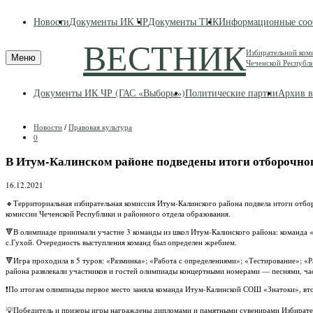
Skip
Новости
Документы ИК ЧР
Документы ТИК
Информационные соо
to
content
ВЕСТНИК
Избирательной ком
Меню
Чеченской Республ
Документы ИК ЧР (ГАС «Выборы»)
Политические партии
Архив в
Новости
/
Правовая культура
0
В Итум-Калинском районе подведены итоги отборочно
16.12.2021
🔸Территориальная избирательная комиссия Итум-Калинского района подвела итоги отбо
комиссии Чеченской Республики и районного отдела образования.
🔻В олимпиаде принимали участие 3 команды из школ Итум-Калинского района: команд
с.Гухой. Очередность выступления команд был определен жребием.
🔻Игра проходила в 5 туров: «Разминка»; «Работа с определениями»; «Тестирование»; «
района развлекали участников и гостей олимпиады концертными номерами — песнями, ча
❗️По итогам олимпиады первое место заняла команда Итум-Калинской СОШ «Знатоки», в
💡Победитель и призеры игры награждены дипломами и памятными сувенирами Избирате