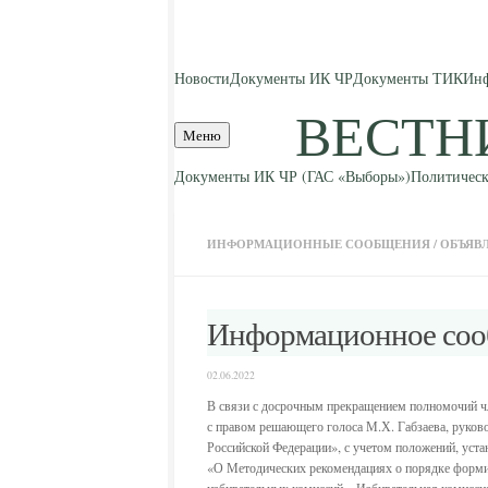
Skip to content
Новости
Документы ИК ЧР
Документы ТИК
Инф
ВЕСТН
Меню
Документы ИК ЧР (ГАС «Выборы»)
Политическ
ИНФОРМАЦИОННЫЕ СООБЩЕНИЯ
/
ОБЪЯВ
Информационное со
02.06.2022
В связи с досрочным прекращением полномочий чл
с правом решающего голоса М.Х. Габзаева, руково
Российской Федерации», с учетом положений, уст
«О Методических рекомендациях о порядке форми
избирательных комиссий», Избирательная комиссия