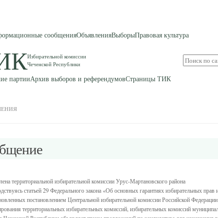
ормационные сообщения
Объявления
Выборы
Правовая культура
ИК
Избирательной комиссии
Поиск
Чеченской Республики
по
сайту
ие партии
Архив выборов и референдумов
Страницы ТИК
ЛЕНИЯ
общение
ена территориальной избирательной комиссии Урус-Мартановского района
дствуясь статьей 29 Федерального закона «Об основных гарантиях избирательных прав и
ановленных постановлением Центральной избирательной комиссии Российской Федерации 
рования территориальных избирательных комиссий, избирательных комиссий муниципа
 Чеченской Республики объявляет прием предложений по кандидатуре для назначения в