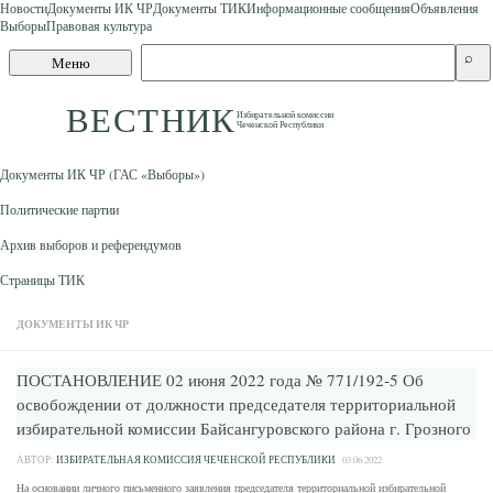
Новости
Документы ИК ЧР
Документы ТИК
Информационные сообщения
Объявления
Выборы
Правовая культура
Skip to content
Поиск
⌕
Меню
по
сайту
ВЕСТНИК
Избирательной комиссии
Чеченской Республики
Документы ИК ЧР (ГАС «Выборы»)
Политические партии
Архив выборов и референдумов
Страницы ТИК
ДОКУМЕНТЫ ИК ЧР
ПОСТАНОВЛЕНИЕ 02 июня 2022 года № 771/192-5 Об
освобождении от должности председателя территориальной
избирательной комиссии Байсангуровского района г. Грозного
АВТОР:
ИЗБИРАТЕЛЬНАЯ КОМИССИЯ ЧЕЧЕНСКОЙ РЕСПУБЛИКИ
·
03.06.2022
На основании личного письменного заявления председателя территориальной избирательной