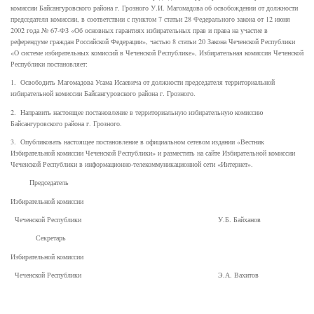
комиссии Байсангуровского района г. Грозного У.И. Магомадова об освобождении от должности
председателя комиссии, в соответствии с пунктом 7 статьи 28 Федерального закона от 12 июня
2002 года № 67-ФЗ «Об основных гарантиях избирательных прав и права на участие в
референдуме граждан Российской Федерации», частью 8 статьи 20 Закона Чеченской Республики
«О системе избирательных комиссий в Чеченской Республике», Избирательная комиссия Чеченской
Республики постановляет:
1. Освободить Магомадова Усама Исаевича от должности председателя территориальной
избирательной комиссии Байсангуровского района г. Грозного.
2. Направить настоящее постановление в территориальную избирательную комиссию
Байсангуровского района г. Грозного.
3. Опубликовать настоящее постановление в официальном сетевом издании «Вестник
Избирательной комиссии Чеченской Республики» и разместить на сайте Избирательной комиссии
Чеченской Республики в информационно-телекоммуникационной сети «Интернет».
Председатель
Избирательной комиссии
Чеченской Республики У.Б. Байханов
Секретарь
Избирательной комиссии
Чеченской Республики Э.А. Вахитов