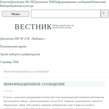
Новости
Документы ИК ЧР
Документы ТИК
Информационные сообщения
Объявления
Выборы
Правовая культура
Skip to content
Поиск
⌕
Меню
по
сайту
ВЕСТНИК
Избирательной комиссии
Чеченской Республики
Документы ИК ЧР (ГАС «Выборы»)
Политические партии
Архив выборов и референдумов
Страницы ТИК
ИНФОРМАЦИОННЫЕ СООБЩЕНИЯ
ИНФОРМАЦИОННОЕ СООБЩЕНИЕ
01.07.2022
В связи с досрочным прекращением полномочий члена территориальной избирательной комиссии
Курчалоевского района с правом решающего голоса М.М. Худаевой, руководствуясь статьей 29
Федерального закона «Об основных гарантиях избирательных прав и права на участие в
референдуме граждан Российской Федерации», с учетом положений, установленных