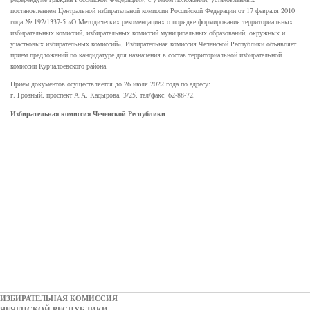
постановлением Центральной избирательной комиссии Российской Федерации от 17 февраля 2010
года № 192/1337-5 «О Методических рекомендациях о порядке формирования территориальных
избирательных комиссий, избирательных комиссий муниципальных образований, окружных и
участковых избирательных комиссий», Избирательная комиссия Чеченской Республики объявляет
прием предложений по кандидатуре для назначения в состав территориальной избирательной
комиссии Курчалоевского района.
Прием документов осуществляется до 26 июля 2022 года по адресу:
г. Грозный, проспект А.А. Кадырова, 3/25, тел/факс: 62-88-72.
Избирательная комиссия
Чеченской Республики
ИЗБИРАТЕЛЬНАЯ КОМИССИЯ
ЧЕЧЕНСКОЙ РЕСПУБЛИКИ