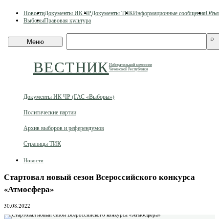
Skip
Новости
Документы ИК ЧР
Документы ТИК
Информационные сообщения
Объя
to
Выборы
Правовая культура
content
Поиск
⌕
Меню
по
сайту
ВЕСТНИК
Избирательной комиссии
Чеченской Республики
Документы ИК ЧР (ГАС «Выборы»)
Политические партии
Архив выборов и референдумов
Страницы ТИК
Новости
Стартовал новый сезон Всероссийского конкурса
«Атмосфера»
30.08.2022