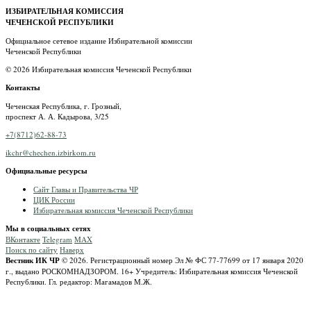
ИЗБИРАТЕЛЬНАЯ КОМИССИЯ
ЧЕЧЕНСКОЙ РЕСПУБЛИКИ
Официальное сетевое издание Избирательной комиссии
Чеченской Республики
© 2026 Избирательная комиссия Чеченской Республики
Контакты
Чеченская Республика, г. Грозный,
проспект А. А. Кадырова, 3/25
+7(8712)62-88-73
ikchr@chechen.izbirkom.ru
Официальные ресурсы
Сайт Главы и Правительства ЧР
ЦИК России
Избирательная комиссия Чеченской Республики
Мы в социальных сетях
ВКонтакте
Telegram
MAX
Поиск по сайту
Наверх
Вестник ИК ЧР
© 2026.
Регистрационный номер Эл № ФС 77-77699 от 17 января 2020
г., выдано РОСКОМНАДЗОРОМ.
16+
Учредитель: Избирательная комиссия Чеченской
Республики.
Гл. редактор: Магамадов М.Ж.