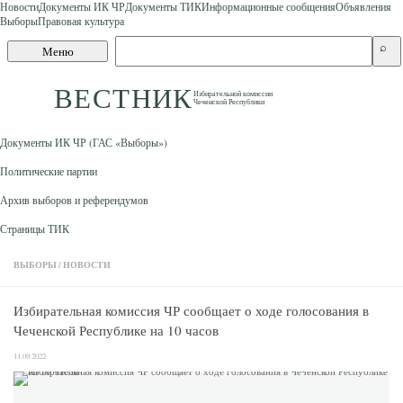
Новости
Документы ИК ЧР
Документы ТИК
Информационные сообщения
Объявления
Выборы
Правовая культура
Skip to content
Поиск
⌕
Меню
по
сайту
ВЕСТНИК
Избирательной комиссии
Чеченской Республики
Документы ИК ЧР (ГАС «Выборы»)
Политические партии
Архив выборов и референдумов
Страницы ТИК
ВЫБОРЫ
/
НОВОСТИ
Избирательная комиссия ЧР сообщает о ходе голосования в
Чеченской Республике на 10 часов
11.09.2022