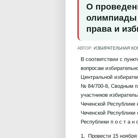
О проведен
олимпиады 
права и из
АВТОР:
ИЗБИРАТЕЛЬНАЯ К
В соответствии с пунк
вопросам избирательно
Центральной избирател
№ 84/700-8, Сводным 
участников избиратель
Чеченской Республике 
Чеченской Республики о
Республики п о с т а н о
1. Провести 15 ноября