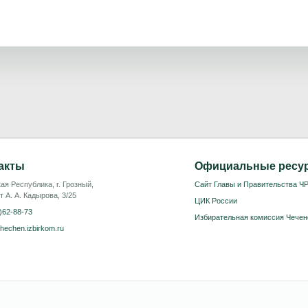
акты
Официальные ресу
ая Республика, г. Грозный,
Сайт Главы и Правительства Ч
т А. А. Кадырова, 3/25
ЦИК России
)62-88-73
Избирательная комиссия Чечен
hechen.izbirkom.ru