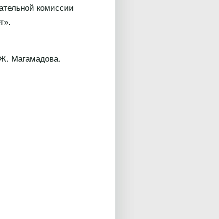
рательной комиссии
т».
Ж. Магамадова.