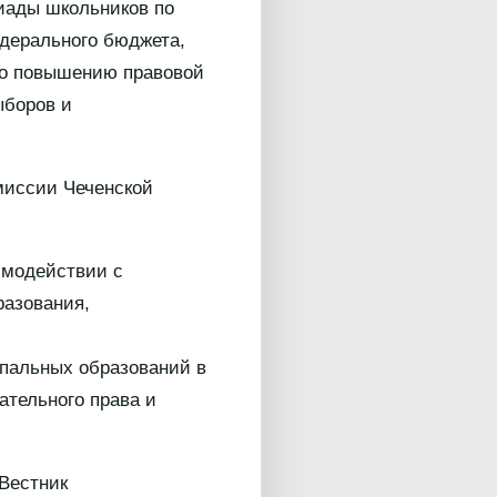
иады школьников по
едерального бюджета,
по повышению правовой
ыборов и
миссии Чеченской
имодействии с
разования,
пальных образований в
ательного права и
Вестник