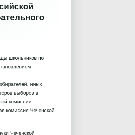
ссийской
рательного
ады школьников по
становлением
збирателей, иных
торов выборов в
ной комиссии
ная комиссия Чеченской
ауки Чеченской