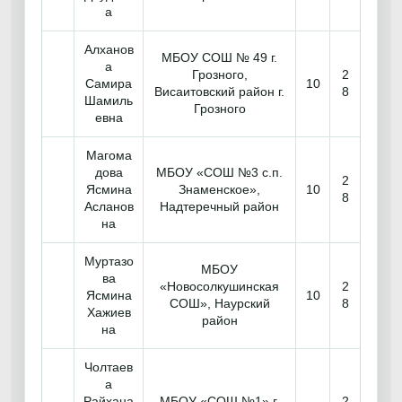
а
Алханов
МБОУ СОШ № 49 г.
а
Грозного,
2
Самира
10
Висаитовский район г.
8
Шамиль
Грозного
евна
Магома
дова
МБОУ «СОШ №3 с.п.
2
Ясмина
Знаменское»,
10
8
Асланов
Надтеречный район
на
Муртазо
МБОУ
ва
«Новосолкушинская
2
Ясмина
10
СОШ», Наурский
8
Хажиев
район
на
Чолтаев
а
Райхана
МБОУ «СОШ №1» г.
2