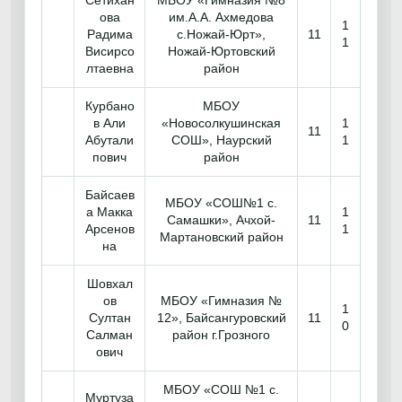
Сетихан
МБОУ «Гимназия №8
ова
им.А.А. Ахмедова
1
Радима
с.Ножай-Юрт»,
11
1
Висирсо
Ножай-Юртовский
лтаевна
район
Курбано
МБОУ
в Али
«Новосолкушинская
1
11
Абутали
СОШ», Наурский
1
пович
район
Байсаев
МБОУ «СОШ№1 с.
а Макка
1
Самашки», Ачхой-
11
Арсенов
1
Мартановский район
на
Шовхал
ов
МБОУ «Гимназия №
1
Султан
12», Байсангуровский
11
0
Салман
район г.Грозного
ович
МБОУ «СОШ №1 с.
Муртуза