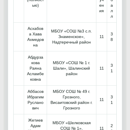
ью)
ен
а
ия
л
л
Асхабов
МБОУ «СОШ №3 с.п.
а Хава
3
Знаменское»,
11
Ахмедов
8
Надтеречный район
на
Абдурза
кова
МБОУ «СОШ № 1 г.
3
Раяна
Шали», Шалинский
11
1
Асламбе
район
ковна
Аббасов
МБОУ СОШ № 49 г.
Ибрагим
Грозного,
3
11
Руслано
Висаитовский район г.
1
вич
Грозного
Жетиев
МБОУ «Шелковская
Адам
2
СОШ № 1»,
11