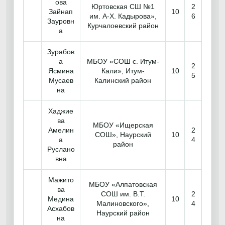
ова
Юртовская СШ №1
2
Зайнап
10
им. А-Х. Кадырова»,
6
Зауровн
Курчалоевский район
а
Зурабов
а
МБОУ «СОШ с. Итум-
2
Ясмина
Кали», Итум-
10
5
Мусаев
Калинский район
на
Хаджие
ва
МБОУ «Ищерская
Амелин
2
СОШ», Наурский
10
а
4
район
Руслано
вна
Мажито
МБОУ «Алпатовская
ва
СОШ им. В.Т.
2
Медина
10
Малиновского»,
4
Асхабов
Наурский район
на