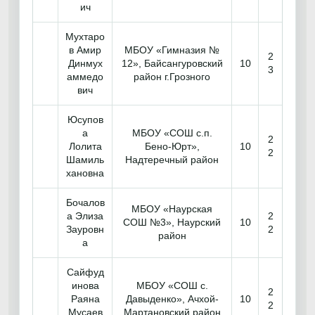
ич
Мухтаро
в Амир
МБОУ «Гимназия №
2
Динмух
12», Байсангуровский
10
3
аммедо
район г.Грозного
вич
Юсупов
а
МБОУ «СОШ с.п.
2
Лолита
Бено-Юрт»,
10
2
Шамиль
Надтеречный район
хановна
Бочалов
МБОУ «Наурская
а Элиза
2
СОШ №3», Наурский
10
Зауровн
2
район
а
Сайфуд
инова
МБОУ «СОШ с.
2
Раяна
Давыденко», Ачхой-
10
2
Мусаев
Мартановский район