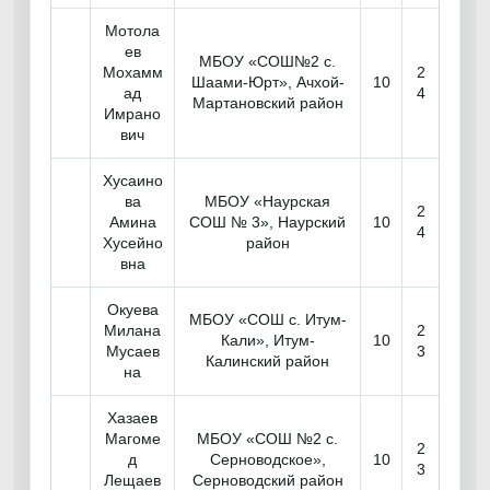
Мотола
ев
МБОУ «СОШ№2 с.
Мохамм
2
Шаами-Юрт», Ачхой-
10
ад
4
Мартановский район
Имрано
вич
Хусаино
ва
МБОУ «Наурская
2
Амина
СОШ № 3», Наурский
10
4
Хусейно
район
вна
Окуева
МБОУ «СОШ с. Итум-
Милана
2
Кали», Итум-
10
Мусаев
3
Калинский район
на
Хазаев
Магоме
МБОУ «СОШ №2 с.
2
д
Серноводское»,
10
3
Лещаев
Серноводский район