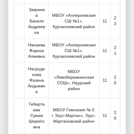
Закриев
а
МБОУ «Аллероевская
2
Банати
СШ №1»,
11
3
Андреев
Курчалоевский район
на
Нанаева
МБОУ «Аллероевская
2
Фариза
СШ №1»,
11
1
Алиевна
Курчалоевский район
Насруди
МБОУ
нова
«Левобережненская
2
Фазина
11
СОШ», Наурский
0
Андыевн
район
а
Геберта
ева
МБОУ Гимназия № 5
2
Сумая
г. Урус-Мартан», Урус-
11
0
Шерипо
Мартановский район
вна