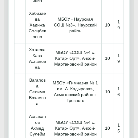
ович
Хабизае
ва
МБОУ «Наурская
1
Хадижа
СОШ №3», Наурский
10
9
Солцбек
район
овна
Хатаева
МБОУ «СОШ №4 с.
Хава
1
Катар-Юрт
»,
Ачхой-
10
Асланов
9
Мартановский район
на
Вагапов
МБОУ «Гимназия № 1
а
им. А. Кадырова»,
1
Селима
10
Ахматовский район г.
6
Вахаевн
Грозного
а
Аслахан
ов
МБОУ «СОШ №4 с.
1
Ахмед
Катар-Юрт
»,
Ачхой-
10
5
Сулейм
Мартановский район