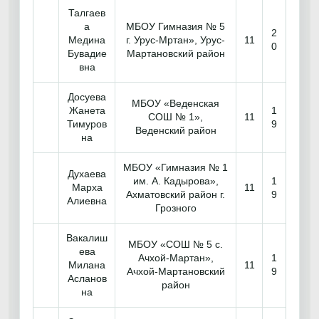
Талгаев
а
МБОУ Гимназия № 5
2
Медина
г. Урус-Мртан», Урус-
11
0
Бувадие
Мартановский район
вна
Досуева
МБОУ «Веденская
Жанета
1
СОШ № 1»,
11
Тимуров
9
Веденский район
на
МБОУ «Гимназия № 1
Духаева
им. А. Кадырова»,
1
Марха
11
Ахматовский район г.
9
Алиевна
Грозного
Вакалиш
МБОУ «СОШ № 5 с.
ева
Ачхой-Мартан»,
1
Милана
11
Ачхой-Мартановский
9
Асланов
район
на