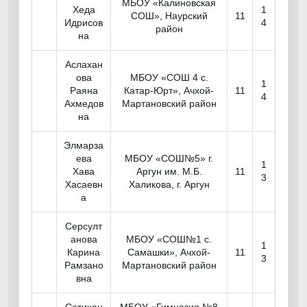
МБОУ «Калиновская
Хеда
1
СОШ», Наурский
11
Идрисов
4
район
на
Аслахан
ова
МБОУ «СОШ 4 с.
1
Раяна
Катар-Юрт», Ачхой-
11
4
Ахмедов
Мартановский район
на
Элмарза
ева
МБОУ «СОШ№5» г.
1
Хава
Аргун им. М.Б.
11
3
Хасаевн
Халикова, г. Аргун
а
Серсулт
анова
МБОУ «СОШ№1 с.
1
Карина
Самашки», Ачхой-
11
3
Рамзано
Мартановский район
вна