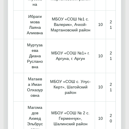
на
Ибраги
МБОУ «СОШ №1 с.
мова
2
Валерик», Ачхой-
10
Лаяна
1
Мартановский район
Алиевна
Муртуза
ева
МБОУ «СОШ №1» г.
2
Диана
10
Аргуна, г. Аргун
1
Руслано
вна
Матаев
МБОУ «СОШ с. Улус-
а Иман
2
Керт», Шатойский
10
Олхазур
1
район
овна
Магома
дов
МБОУ «СОШ № 2 с.
2
Ахмед
Герменчук»,
10
0
Эльбрус
Шалинский район