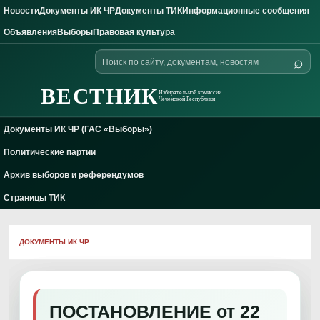
Новости
Документы ИК ЧР
Документы ТИК
Информационные сообщения
Skip to content
Объявления
Выборы
Правовая культура
Поиск
⌕
по
сайту
ВЕСТНИК
Избирательной комиссии
Чеченской Республики
Документы ИК ЧР (ГАС «Выборы»)
Политические партии
Архив выборов и референдумов
Страницы ТИК
ДОКУМЕНТЫ ИК ЧР
ПОСТАНОВЛЕНИЕ от 22