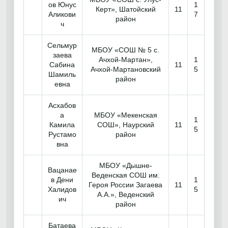
ов Юнус
1
Керт», Шатойский
11
Аликови
7
район
ч
Сельмур
МБОУ «СОШ № 5 с.
заева
Ачхой-Мартан»,
1
Сабина
11
Ачхой-Мартановский
5
Шамиль
район
евна
Асхабов
а
МБОУ «Мекенская
1
Камила
СОШ», Наурский
11
5
Рустамо
район
вна
МБОУ «Дышне-
Вацанае
Веденская СОШ им.
в Дени
1
Героя России Загаева
11
Халидов
5
А.А.», Веденский
ич
район
Батаева