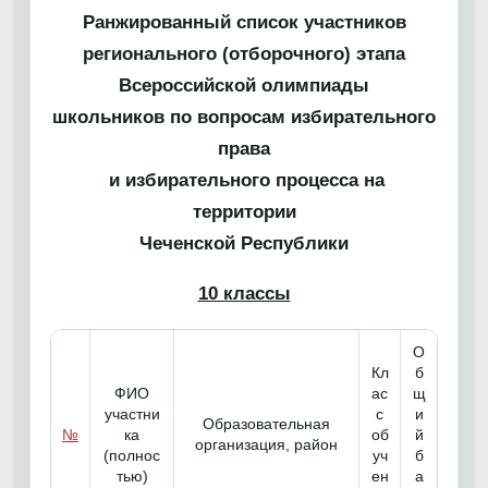
Ранжированный список участников
регионального (отборочного) этапа
Всероссийской олимпиады
школьников по вопросам избирательного
права
и избирательного процесса на
территории
Чеченской Республики
10 классы
О
Кл
б
ФИО
ас
щ
участни
с
и
Образовательная
№
ка
об
й
организация, район
(полнос
уч
б
тью)
ен
а