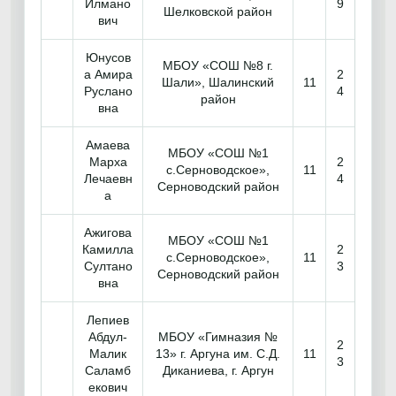
Илмано
9
Шелковской район
вич
Юнусов
МБОУ «СОШ №8 г.
а Амира
2
Шали», Шалинский
11
Руслано
4
район
вна
Амаева
МБОУ «СОШ №1
Марха
2
с.Серноводское»,
11
Лечаевн
4
Серноводский район
а
Ажигова
МБОУ «СОШ №1
Камилла
2
с.Серноводское»,
11
Султано
3
Серноводский район
вна
Лепиев
Абдул-
МБОУ «Гимназия №
2
Малик
13» г. Аргуна им. С.Д.
11
3
Саламб
Диканиева, г. Аргун
екович