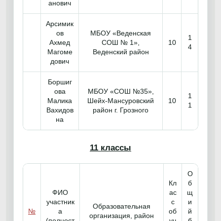
анович
Арсимик
ов
МБОУ «Веденская
1
Ахмед
СОШ № 1»,
10
4
Магоме
Веденский район
дович
Боршиг
ова
МБОУ «СОШ №35»,
1
Малика
Шейх-Мансуровский
10
1
Вахидов
район г. Грозного
на
11 классы
О
Кл
б
ФИО
ас
щ
участник
с
и
Образовательная
№
а
об
й
организация, район
(полност
уч
б