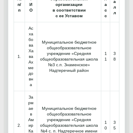
а
п/
И
организации
а
л
п
О
в соответствии
с
л
с ее Уставом
с
Ас
ха
бо
Муниципальное бюджетное
ва
общеобразовательное
Ха
учреждение «Средняя
1
3
1.
ва
общеобразовательная школа
1
8
Ах
№3 с.п. Знаменское»
ме
Надтеречный район
до
вн
а
За
рм
ае
Муниципальное бюджетное
в
общеобразовательное
Ам
учреждение «Средняя
1
3
2.
ир
общеобразовательная школа
0
5
Ка
№4 с. п. Надтеречное имени