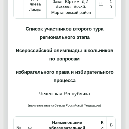
Закан-Юрт им. Д.И.
1
лиева
11
Акаева», Ачхой-
0
Лимда
Мартановский район
Список участников второго тура
регионального этапа
Всероссийской олимпиады школьников
по вопросам
избирательного права и избирательного
процесса
Чеченская Республика
(наименование субъекта Российской Федерации)
Наименование
К
Б
№
Ф
образовательной
л