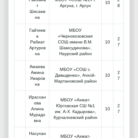
10
т
Аргуна, г. Аргун
8
Шисаев
на
Гайтиев
МБОУ
а
«Чернокозовская
2
Рабиат
СОШ имени В.М.
10
7
Артуров
Шамсудинова»,
на
Наурский район
Амаева
МБОУ «СОШ с.
Амина
2
Давыденко», Ачхой-
10
Умаров
7
Мартановский район
на
Ирасхан
МБОУ «Ахмат-
ова
Юртовская СШ №1
2
Алина
10
им. А-Х. Кадырова»,
7
Мурадо
Курчалоевский район
вна
Насухан
МБОУ «Ахмат-