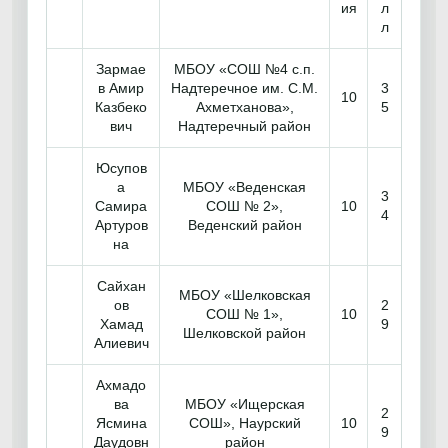
ия
л
л
Зармае
МБОУ «СОШ №4 с.п.
в Амир
Надтеречное им. С.М.
3
10
Казбеко
Ахметханова»,
5
вич
Надтеречный район
Юсупов
а
МБОУ «Веденская
3
Самира
СОШ № 2»,
10
4
Артуров
Веденский район
на
Сайхан
МБОУ «Шелковская
ов
2
СОШ № 1»,
10
Хамад
9
Шелковской район
Алиевич
Ахмадо
ва
МБОУ «Ищерская
2
Ясмина
СОШ», Наурский
10
9
Даудовн
район