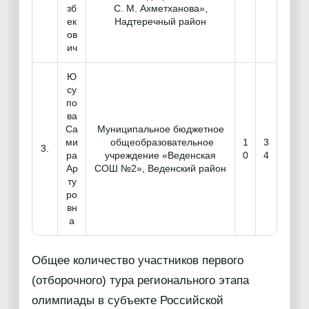
зб
С. М. Ахметханова»,
ек
Надтеречный район
ов
ич
Ю
су
по
ва
Са
Муниципальное бюджетное
ми
общеобразовательное
1
3
3.
ра
учреждение «Веденская
0
4
Ар
СОШ №2», Веденский район
ту
ро
вн
а
Общее количество участников первого
(отборочного) тура регионального этапа
олимпиады в субъекте Российской