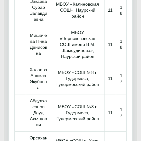
Закаева
МБОУ «Калиновская
Субар
1
СОШ», Наурский
11
Залавди
8
район
евна
МБОУ
Мишаче
«Чернокозовская
ва Нина
1
СОШ имени В.М.
11
Денисов
8
Шамсудинова»,
на
Наурский район
Халаева
МБОУ «СОШ №8 г.
Анжела
1
Гудермеса,
11
Якубовн
7
Гудермесский район
а
Абдулха
санов
МБОУ «СОШ №8 г.
1
Дауд
Гудермеса,
11
7
Ахьядов
Гудермесский район
ич
Орсахан
МБОУ «СОШ с. Улус-