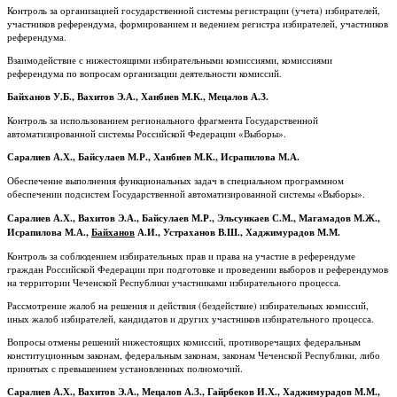
Контроль за организацией государственной системы регистрации (учета) избирателей,
участников референдума, формированием и ведением регистра избирателей, участников
референдума.
Взаимодействие с нижестоящими избирательными комиссиями, комиссиями
референдума по вопросам организации деятельности комиссий.
Байханов У.Б., Вахитов Э.А., Ханбиев М.К., Мецалов А.З.
Контроль за использованием регионального фрагмента Государственной
автоматизированной системы Российской Федерации «Выборы».
Саралиев А.Х., Байсулаев М.Р., Ханбиев М.К., Исрапилова М.А.
Обеспечение выполнения функциональных задач в специальном программном
обеспечении подсистем Государственной автоматизированной системы «Выборы».
Саралиев А.Х., Вахитов Э.А., Байсулаев М.Р., Эльсункаев С.М., Магамадов М.Ж.,
Исрапилова М.А.,
Байханов
А.И.
,
Устраханов В.Ш., Хаджимурадов М.М.
Контроль за соблюдением избирательных прав и права на участие в референдуме
граждан Российской Федерации при подготовке и проведении выборов и референдумов
на территории Чеченской Республики участниками избирательного процесса.
Рассмотрение жалоб на решения и действия (бездействие) избирательных комиссий,
иных жалоб избирателей, кандидатов и других участников избирательного процесса.
Вопросы отмены решений нижестоящих комиссий, противоречащих федеральным
конституционным законам, федеральным законам, законам Чеченской Республики, либо
принятых с превышением установленных полномочий.
Саралиев А.Х., Вахитов Э.А., Мецалов А.З., Гайрбеков И.Х., Хаджимурадов М.М.,