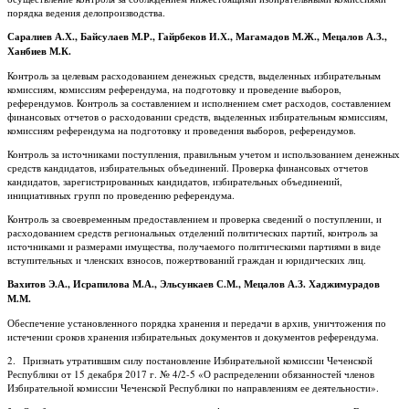
порядка ведения делопроизводства.
Саралиев А.Х., Байсулаев М.Р., Гайрбеков И.Х., Магамадов М.Ж., Мецалов А.З.,
Ханбиев М.К.
Контроль за целевым расходованием денежных средств, выделенных избирательным
комиссиям, комиссиям референдума, на подготовку и проведение выборов,
референдумов. Контроль за составлением и исполнением смет расходов, составлением
финансовых отчетов о расходовании средств, выделенных избирательным комиссиям,
комиссиям референдума на подготовку и проведения выборов, референдумов.
Контроль за источниками поступления, правильным учетом и использованием денежных
средств кандидатов, избирательных объединений. Проверка финансовых отчетов
кандидатов, зарегистрированных кандидатов, избирательных объединений,
инициативных групп по проведению референдума.
Контроль за своевременным предоставлением и проверка сведений о поступлении, и
расходованием средств региональных отделений политических партий, контроль за
источниками и размерами имущества, получаемого политическими партиями в виде
вступительных и членских взносов, пожертвований граждан и юридических лиц.
Вахитов Э.А., Исрапилова М.А., Эльсункаев С.М., Мецалов А.З. Хаджимурадов
М.М.
Обеспечение установленного порядка хранения и передачи в архив, уничтожения по
истечении сроков хранения избирательных документов и документов референдума.
2. Признать утратившим силу постановление Избирательной комиссии Чеченской
Республики от 15 декабря 2017 г. № 4/2-5 «О распределении обязанностей членов
Избирательной комиссии Чеченской Республики по направлениям ее деятельности».