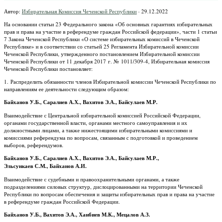
Автор:
Избирательная Комиссия Чеченской Республики
·
29.12.2022
На основании статьи 23 Федерального закона «Об основных гарантиях избирательных
прав и права на участие в референдуме граждан Российской федерации», части 1 статьи
7 Закона Чеченской Республики «О системе избирательных комиссий в Чеченской
Республике» и в соответствии со статьей 25 Регламента Избирательной комиссии
Чеченской Республики, утвержденного постановлением Избирательной комиссии
Чеченской Республики от 11 декабря 2017 г. № 1011/309-4, Избирательная комиссия
Чеченской Республики постановляет:
1. Распределить обязанности членов Избирательной комиссии Чеченской Республики по
направлениям ее деятельности следующим образом:
Байханов У.Б., Саралиев А.Х., Вахитов Э.А., Байсулаев М.Р.
Взаимодействие с Центральной избирательной комиссией Российской Федерации,
органами государственной власти, органами местного самоуправления и их
должностными лицами, а также нижестоящими избирательными комиссиями и
комиссиями референдума по вопросам, связанным с подготовкой и проведением
выборов, референдумов.
Байханов У.Б., Саралиев А.Х., Вахитов Э.А., Байсулаев М.Р.,
Эльсункаев С.М., Байханов А.И.
Взаимодействие с судебными и правоохранительными органами, а также
подразделениями силовых структур, дислоцированными на территории Чеченской
Республики по вопросам обеспечения и защиты избирательных прав и права на участие
в референдуме граждан Российской Федерации.
Байханов У.Б., Вахитов Э.А., Ханбиев М.К., Мецалов А.З.