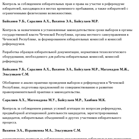
Контроль за соблюдением избирательных прав и права на участие в референдуме
избирателей, находящихся в местах временного пребывания, а также избирателей с
ограниченными физическими возможностями.
Байханов У.Б., Саралиев А.Х., Вахитов Э.А., Байсулаев М.Р.
Контроль за назначением в установленные законодательством сроки выборов в органы
государственной власти Чеченской Республики, органы местного самоуправления в
Чеченской Республике, за формированием избирательных комиссий и комиссий
референдумов.
Разработка образцов избирательной документации, нормативов технологического
оборудования, необходимого для работы избирательных комиссий, комиссий
референдума.
Байханов У.Б., Саралиев А.Х., Вахитов Э.А., Байсулаев М.Р., Магамадов М.Ж.,
Эльсункаев С.М.
Обобщение и анализ практики проведения выборов и референдумов в Чеченской
Республике, подготовка предложений по совершенствованию и развитию
правоприменительной практики и законодательства.
Саралиев А.Х., Магомадова М.У., Байсулаев М.Р., Ханбиев М.К.
Контроль за соблюдением равных условий агитации по вопросам референдума,
предвыборной агитационной деятельности кандидатов, зарегистрированных
кандидатов, избирательных объединений и других участников избирательного
процесса.
Вахитов Э.А., Исрапилова М.А., Эльсункаев С.М.
осуществление контроля за соблюдением нижестоящими избирательными комиссиями