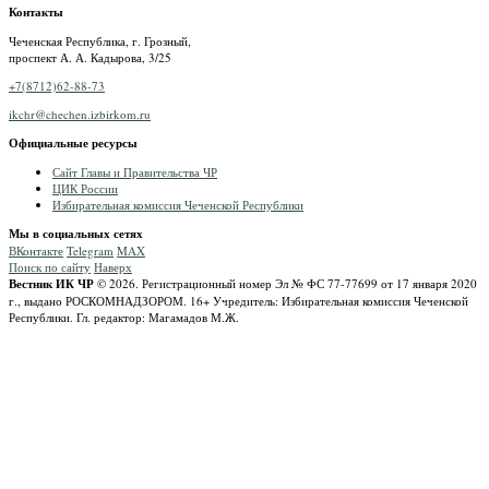
Контакты
Чеченская Республика, г. Грозный,
проспект А. А. Кадырова, 3/25
+7(8712)62-88-73
ikchr@chechen.izbirkom.ru
Официальные ресурсы
Сайт Главы и Правительства ЧР
ЦИК России
Избирательная комиссия Чеченской Республики
Мы в социальных сетях
ВКонтакте
Telegram
MAX
Поиск по сайту
Наверх
Вестник ИК ЧР
© 2026.
Регистрационный номер Эл № ФС 77-77699 от 17 января 2020
г., выдано РОСКОМНАДЗОРОМ.
16+
Учредитель: Избирательная комиссия Чеченской
Республики.
Гл. редактор: Магамадов М.Ж.