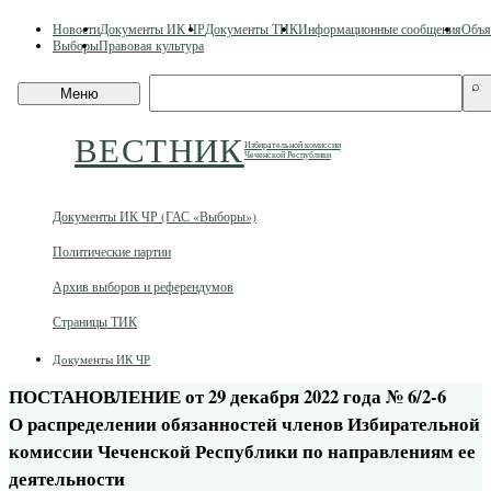
Skip
Новости
Документы ИК ЧР
Документы ТИК
Информационные сообщения
Объя
to
Выборы
Правовая культура
content
Поиск
⌕
Меню
по
сайту
ВЕСТНИК
Избирательной комиссии
Чеченской Республики
Документы ИК ЧР (ГАС «Выборы»)
Политические партии
Архив выборов и референдумов
Страницы ТИК
Документы ИК ЧР
ПОСТАНОВЛЕНИЕ от 29 декабря 2022 года № 6/2-6
О распределении обязанностей членов Избирательной
комиссии Чеченской Республики по направлениям ее
деятельности