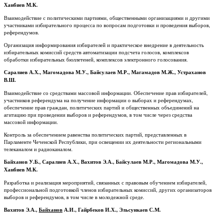
Ханбиев М.К.
Взаимодействие с политическими партиями, общественными организациями и другими
участниками избирательного процесса по вопросам подготовки и проведения выборов,
референдумов.
Организация информирования избирателей и практическое внедрение в деятельность
избирательных комиссий средств автоматизации подсчета голосов, комплексов
обработки избирательных бюллетеней, комплексов электронного голосования.
Саралиев А.Х., Магомадова М.У., Байсулаев М.Р., Магамадов М.Ж., Устраханов
В.Ш.
Взаимодействие со средствами массовой информации. Обеспечение прав избирателей,
участников референдума на получение информации о выборах и референдумах,
обеспечение прав граждан, политических партий и общественных объединений на
агитацию при проведении выборов и референдумов, в том числе через средства
массовой информации.
Контроль за обеспечением равенства политических партий, представленных в
Парламенте Чеченской Республики, при освещении их деятельности региональными
телеканалом и радиоканалом.
Байханов У.Б., Саралиев А.Х., Вахитов Э.А., Байсулаев М.Р., Магомадова М.У.,
Ханбиев М.К.
Разработка и реализация мероприятий, связанных с правовым обучением избирателей,
профессиональной подготовкой членов избирательных комиссий, других организаторов
выборов и референдумов, в том числе в молодежной среде.
Вахитов Э.А.,
Байханов
А.И.
,
Гайрбеков И.Х., Эльсункаев С.М.