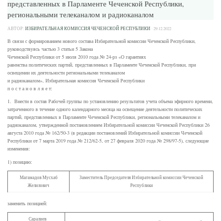
представленных в Парламенте Чеченской Республики,
региональными телеканалом и радиоканалом
АВТОР:
ИЗБИРАТЕЛЬНАЯ КОМИССИЯ ЧЕЧЕНСКОЙ РЕСПУБЛИКИ
·
29.12.2022
В связи с формированием нового состава Избирательной комиссии Чеченской Республики,
руководствуясь частью 3 статьи 5 Закона
Чеченской Республики от 5 июля 2010 года № 24-рз «О гарантиях
равенства политических партий, представленных в Парламенте Чеченской Республики, при
освещении их деятельности региональными телеканалом
и радиоканалом», Избирательная комиссия Чеченской Республики
п о с т а н о в л я е т:
1. Внести в состав Рабочей группы по установлению результатов учета объема эфирного времени,
затраченного в течение одного календарного месяца на освещение деятельности политических
партий, представленных в Парламенте Чеченской Республики, региональными телеканалом и
радиоканалом, утвержденной постановлением Избирательной комиссии Чеченской Республики 26
августа 2010 года № 162/50-3 (в редакции постановлений Избирательной комиссии Чеченской
Республики от 7 марта 2019 года № 212/62-5, от 27 февраля 2020 года № 298/97-5), следующие
изменения:
1) позицию:
Магамадов Мусхаб
Заместитель Председателя Избирательной комиссии Чеченской
Желилович
Республики
заменить позицией:
Саралиев