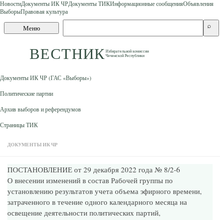
Новости
Документы ИК ЧР
Документы ТИК
Информационные сообщения
Объявления
Выборы
Правовая культура
Skip to content
Поиск
⌕
Меню
по
сайту
ВЕСТНИК
Избирательной комиссии
Чеченской Республики
Документы ИК ЧР (ГАС «Выборы»)
Политические партии
Архив выборов и референдумов
Страницы ТИК
ДОКУМЕНТЫ ИК ЧР
ПОСТАНОВЛЕНИЕ от 29 декабря 2022 года № 8/2-6
О внесении изменений в состав Рабочей группы по
установлению результатов учета объема эфирного времени,
затраченного в течение одного календарного месяца на
освещение деятельности политических партий,