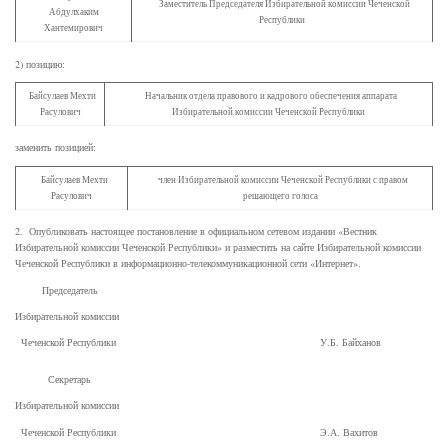
Заместитель Председателя Избирательной комиссии Чеченской
Абдулхаким
Республики
Хантемирович
2) позицию:
Байсулаев Мехти
Начальник отдела правового и кадрового обеспечения аппарата
Расулович
Избирательной комиссии Чеченской Республики
заменить позицией:
Байсулаев Мехти
член Избирательной комиссии Чеченской Республики с правом
Расулович
решающего голоса
2. Опубликовать настоящее постановление в официальном сетевом издании «Вестник
Избирательной комиссии Чеченской Республики» и разместить на сайте Избирательной комиссии
Чеченской Республики в информационно-телекоммуникационной сети «Интернет».
Председатель
Избирательной комиссии
Чеченской Республики У.Б. Байханов
Секретарь
Избирательной комиссии
Чеченской Республики Э.А. Вахитов