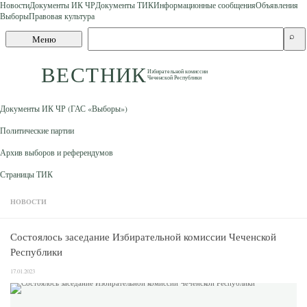
Новости
Документы ИК ЧР
Документы ТИК
Информационные сообщения
Объявления
Выборы
Правовая культура
Skip to content
Поиск
⌕
Меню
по
сайту
ВЕСТНИК
Избирательной комиссии
Чеченской Республики
Документы ИК ЧР (ГАС «Выборы»)
Политические партии
Архив выборов и референдумов
Страницы ТИК
НОВОСТИ
Состоялось заседание Избирательной комиссии Чеченской
Республики
17.01.2023