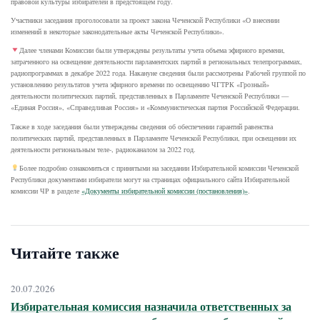
правовой культуры избирателей в предстоящем году.
Участники заседания проголосовали за проект закона Чеченской Республики «О внесении
изменений в некоторые законодательные акты Чеченской Республики».
Далее членами Комиссии были утверждены результаты учета объема эфирного времени,
затраченного на освещение деятельности парламентских партий в региональных телепрограммах,
радиопрограммах в декабре 2022 года. Накануне сведения были рассмотрены Рабочей группой по
установлению результатов учета эфирного времени по освещению ЧГТРК «Грозный»
деятельности политических партий, представленных в Парламенте Чеченской Республики —
«Единая Россия», «Справедливая Россия» и «Коммунистическая партия Российской Федерации.
Также в ходе заседания были утверждены сведения об обеспечении гарантий равенства
политических партий, представленных в Парламенте Чеченской Республики, при освещении их
деятельности региональным теле-, радиоканалом за 2022 год.
Более подробно ознакомиться с принятыми на заседании Избирательной комиссии Чеченской
Республики документами избиратели могут на страницах официального сайта Избирательной
комиссии ЧР в разделе
«Документы избирательной комиссии (постановления)»
.
Читайте также
20.07.2026
Избирательная комиссия назначила ответственных за