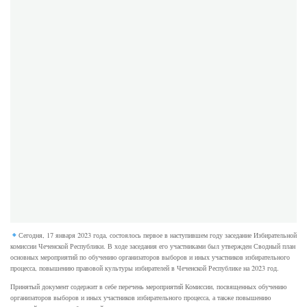
Сегодня, 17 января 2023 года, состоялось первое в наступившем году заседание Избирательной
комиссии Чеченской Республики. В ходе заседания его участниками был утвержден Сводный план
основных мероприятий по обучению организаторов выборов и иных участников избирательного
процесса, повышению правовой культуры избирателей в Чеченской Республике на 2023 год.
Принятый документ содержит в себе перечень мероприятий Комиссии, посвященных обучению
организаторов выборов и иных участников избирательного процесса, а также повышению