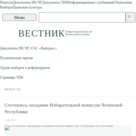
Новости
Документы ИК ЧР
Документы ТИК
Информационные сообщения
Объявления
Выборы
Правовая культура
Skip to content
Поиск
⌕
Меню
по
сайту
ВЕСТНИК
Избирательной комиссии
Чеченской Республики
Документы ИК ЧР (ГАС «Выборы»)
Политические партии
Архив выборов и референдумов
Страницы ТИК
НОВОСТИ
Состоялось заседание Избирательной комиссии Чеченской
Республики
13.04.2023