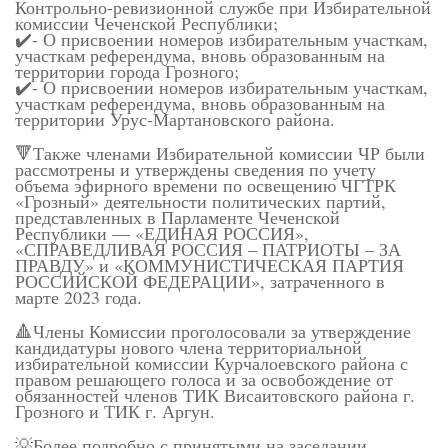
Контрольно-ревизионной службе при Избирательной
комиссии Чеченской Республики;
✔️- О присвоении номеров избирательным участкам,
участкам референдума, вновь образованным на
территории города Грозного;
✔️- О присвоении номеров избирательным участкам,
участкам референдума, вновь образованным на
территории Урус-Мартановского района.
🔻Также членами Избирательной комиссии ЧР были
рассмотрены и утверждены сведения по учету
объема эфирного времени по освещению ЧГТРК
«Грозный» деятельности политических партий,
представленных в Парламенте Чеченской
Республики — «ЕДИНАЯ РОССИЯ»,
«СПРАВЕДЛИВАЯ РОССИЯ – ПАТРИОТЫ – ЗА
ПРАВДУ» и «КОММУНИСТИЧЕСКАЯ ПАРТИЯ
РОССИЙСКОЙ ФЕДЕРАЦИИ», затраченного в
марте 2023 года.
🔺Члены Комиссии проголосовали за утверждение
кандидатуры нового члена территориальной
избирательной комиссии Курчалоевского района с
правом решающего голоса и за освобождение от
обязанностей членов ТИК Висаитовского района г.
Грозного и ТИК г. Аргун.
💡Более подробно с принятыми на заседании