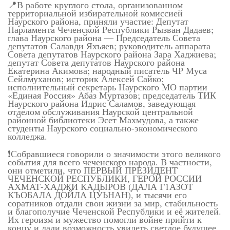
📍В работе круглого стола, организованном
территориальной избирательной комиссией
Наурского района, приняли участие: Депутат
Парламента Чеченской Республики Рызван Дадаев;
глава Наурского района — Председатель Совета
депутатов Салавди Яхъяев; руководитель аппарата
Совета депутатов Наурского района Зара Хаджиева;
депутат Совета депутатов Наурского района
Екатерина Акимова; народный писатель ЧР Муса
Сейлмуханов; историк Алексей Сайко;
исполнительный секретарь Наурского МО партии
«Единая Россия» Абаз Муртазов; председатель ТИК
Наурского района Идрис Саламов, заведующая
отделом обслуживания Наурской центральной
районной библиотеки Эсет Махмудова, а также
студенты Наурского социально-экономического
колледжа.
❗️Собравшиеся говорили о значимости этого великого
события для всего чеченского народа. В частности,
они отметили, что ПЕРВЫЙ ПРЕЗИДЕНТ
ЧЕЧЕНСКОЙ РЕСПУБЛИКИ, ГЕРОЙ РОССИИ
АХМАТ-ХАДЖИ КАДЫРОВ (ДАЛА Г1АЗОТ
КЪОБАЛА ДОЙЛА ЦУЬНАН), и тысячи его
соратников отдали свои жизни за мир, стабильность
и благополучие Чеченской Республики и её жителей.
Их героизм и мужество помогли войне прийти к
концу и дали возможность увидеть светлое будущее.