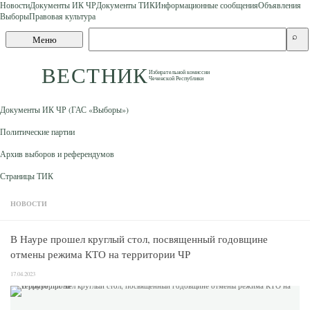
Новости
Документы ИК ЧР
Документы ТИК
Информационные сообщения
Объявления
Выборы
Правовая культура
Skip to content
Поиск
⌕
Меню
по
сайту
ВЕСТНИК
Избирательной комиссии
Чеченской Республики
Документы ИК ЧР (ГАС «Выборы»)
Политические партии
Архив выборов и референдумов
Страницы ТИК
НОВОСТИ
В Науре прошел круглый стол, посвященный годовщине
отмены режима КТО на территории ЧР
17.04.2023