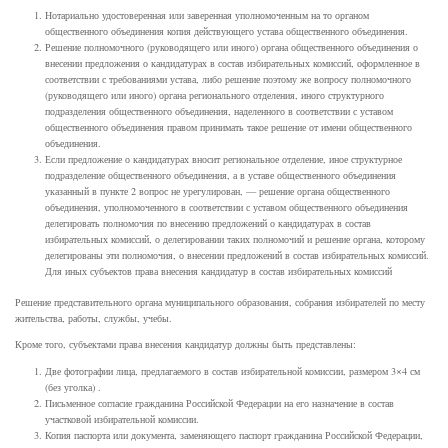
Нотариально удостоверенная или заверенная уполномоченным на то органом
общественного объединения копия действующего устава общественного объединения.
Решение полномочного (руководящего или иного) органа общественного объединения о
внесении предложения о кандидатурах в состав избирательных комиссий, оформленное в
соответствии с требованиями устава, либо решение поэтому же вопросу полномочного
(руководящего или иного) органа регионального отделения, иного структурного
подразделения общественного объединения, наделенного в соответствии с уставом
общественного объединения правом принимать такое решение от имени общественного
объединения.
Если предложение о кандидатурах вносит региональное отделение, иное структурное
подразделение общественного объединения, а в уставе общественного объединения
указанный в пункте 2 вопрос не урегулирован, — решение органа общественного
объединения, уполномоченного в соответствии с уставом общественного объединения
делегировать полномочия по внесению предложений о кандидатурах в состав
избирательных комиссий, о делегировании таких полномочий и решение органа, которому
делегированы эти полномочия, о внесении предложений в состав избирательных комиссий.
Для иных субъектов права внесения кандидатур в состав избирательных комиссий
Решение представительного органа муниципального образования, собрания избирателей по месту
жительства, работы, службы, учебы.
Кроме того, субъектами права внесения кандидатур должны быть представлены:
Две фотографии лица, предлагаемого в состав избирательной комиссии, размером 3×4 см
(без уголка) .
Письменное согласие гражданина Российской Федерации на его назначение в состав
участковой избирательной комиссии.
Копия паспорта или документа, заменяющего паспорт гражданина Российской Федерации,