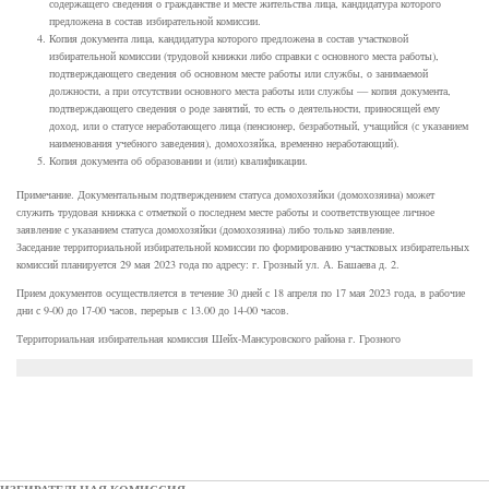
содержащего сведения о гражданстве и месте жительства лица, кандидатура которого
предложена в состав избирательной комиссии.
Копия документа лица, кандидатура которого предложена в состав участковой
избирательной комиссии (трудовой книжки либо справки с основного места работы),
подтверждающего сведения об основном месте работы или службы, о занимаемой
должности, а при отсутствии основного места работы или службы — копия документа,
подтверждающего сведения о роде занятий, то есть о деятельности, приносящей ему
доход, или о статусе неработающего лица (пенсионер, безработный, учащийся (с указанием
наименования учебного заведения), домохозяйка, временно неработающий).
Копия документа об образовании и (или) квалификации.
Примечание. Документальным подтверждением статуса домохозяйки (домохозяина) может
служить трудовая книжка с отметкой о последнем месте работы и соответствующее личное
заявление с указанием статуса домохозяйки (домохозяина) либо только заявление.
Заседание территориальной избирательной комиссии по формированию участковых избирательных
комиссий планируется 29 мая 2023 года по адресу: г. Грозный ул. А. Башаева д. 2.
Прием документов осуществляется в течение 30 дней с 18 апреля по 17 мая 2023 года, в рабочие
дни с 9-00 до 17-00 часов, перерыв с 13.00 до 14-00 часов.
Территориальная избирательная комиссия Шейх-Мансуровского района г. Грозного