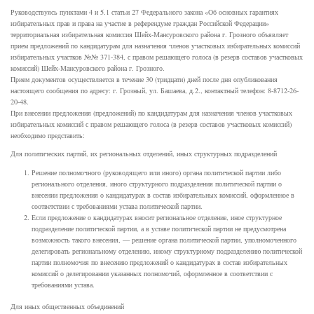
Руководствуясь пунктами 4 и 5.1 статьи 27 Федерального закона «Об основных гарантиях
избирательных прав и права на участие в референдуме граждан Российской Федерации»
территориальная избирательная комиссия Шейх-Мансуровского района г. Грозного объявляет
прием предложений по кандидатурам для назначения членов участковых избирательных комиссий
избирательных участков №№ 371-384, с правом решающего голоса (в резерв составов участковых
комиссий) Шейх-Мансуровского района г. Грозного.
Прием документов осуществляется в течение 30 (тридцати) дней после дня опубликования
настоящего сообщения по адресу: г. Грозный, ул. Башаева, д.2., контактный телефон: 8-8712-26-
20-48.
При внесении предложения (предложений) по кандидатурам для назначения членов участковых
избирательных комиссий с правом решающего голоса (в резерв составов участковых комиссий)
необходимо представить:
Для политических партий, их региональных отделений, иных структурных подразделений
Решение полномочного (руководящего или иного) органа политической партии либо
регионального отделения, иного структурного подразделения политической партии о
внесении предложения о кандидатурах в состав избирательных комиссий, оформленное в
соответствии с требованиями устава политической партии.
Если предложение о кандидатурах вносит региональное отделение, иное структурное
подразделение политической партии, а в уставе политической партии не предусмотрена
возможность такого внесения, — решение органа политической партии, уполномоченного
делегировать региональному отделению, иному структурному подразделению политической
партии полномочия по внесению предложений о кандидатурах в состав избирательных
комиссий о делегировании указанных полномочий, оформленное в соответствии с
требованиями устава.
Для иных общественных объединений