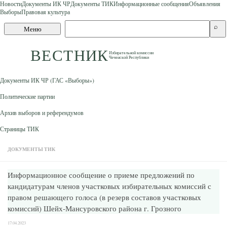
Новости
Документы ИК ЧР
Документы ТИК
Информационные сообщения
Объявления
Выборы
Правовая культура
Skip to content
Поиск
⌕
Меню
по
сайту
ВЕСТНИК
Избирательной комиссии
Чеченской Республики
Документы ИК ЧР (ГАС «Выборы»)
Политические партии
Архив выборов и референдумов
Страницы ТИК
ДОКУМЕНТЫ ТИК
Информационное сообщение о приеме предложений по
кандидатурам членов участковых избирательных комиссий с
правом решающего голоса (в резерв составов участковых
комиссий) Шейх-Мансуровского района г. Грозного
17.04.2023