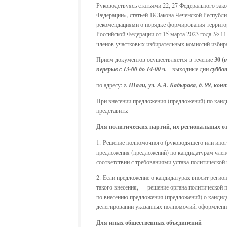
Руководствуясь статьями 22, 27 Федерального зак
Федерации», статьей 18 Закона Чеченской Республ
рекомендациями о порядке формирования террито
Российской Федерации от 15 марта 2023 года № 11
членов участковых избирательных комиссий изб
30 (
Прием документов осуществляется в течение
перерыв с 13-00 до 14-00 ч.
выходные дни
суббот
по адресу:
г. Шали, ул. А.А. Кадырова, д. 99, ко
При внесении предложения (предложений) по канд
представить:
Для политических партий, их региональных о
1. Решение полномочного (руководящего или иного
предложения (предложений) по кандидатурам член
соответствии с требованиями устава политической 
2. Если предложение о кандидатурах вносит регион
такого внесения, — решение органа политической
по внесению предложения (предложений) о кандида
делегировании указанных полномочий, оформленно
Для иных общественных объединений