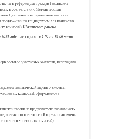
 участие в референдуме граждан Российской
лике», в соответствии с Методическими
нием Центральной избирательной комиссии
 предложений по кандидатурам для назначения
овых комиссий)
Шалинского района
.
я 2023 года
, часы приема
с 9-00 по 18-00 часов,
зерв составов участковых комиссий) необходимо
зделения политической партии о внесении
участковых комиссий), оформленное в
литической партии не предусмотрена возможность
 подразделению политической партии полномочия
рв составов участковых комиссий) о