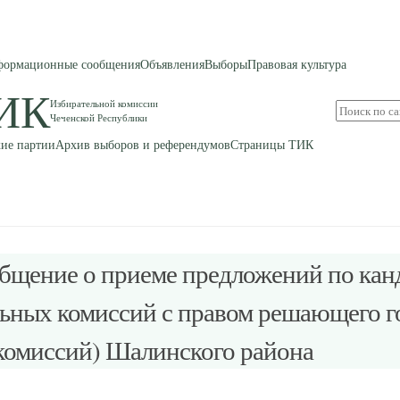
ормационные сообщения
Объявления
Выборы
Правовая культура
ИК
Избирательной комиссии
Поиск
Чеченской Республики
по
сайту
ие партии
Архив выборов и референдумов
Страницы ТИК
щение о приеме предложений по кан
ьных комиссий с правом решающего го
 комиссий) Шалинского района