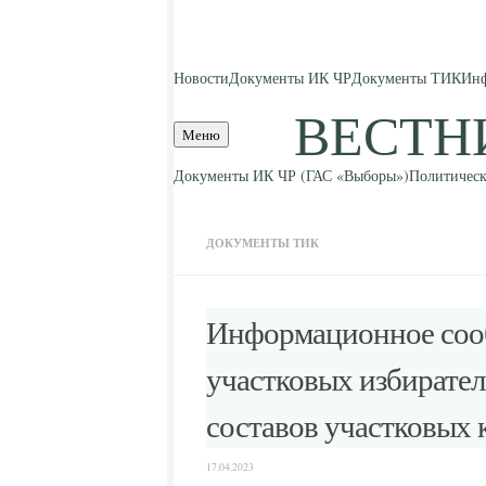
Skip to content
Новости
Документы ИК ЧР
Документы ТИК
Инф
ВЕСТН
Меню
Документы ИК ЧР (ГАС «Выборы»)
Политическ
ДОКУМЕНТЫ ТИК
Информационное сооб
участковых избирател
составов участковых
17.04.2023