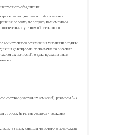
бщественного объединения.
турах в состав участковых избирательных
о решение по этому же вопросу полномочного
 соответствии с уставом общественного
аве общественного объединения указанный в пункте
единения делегировать полномочия по внесению
частковых комиссий), о делегировании таких
миссий.
зерв составов участковых комиссий), размером 3×4
его голоса, (в резерв составов участковых
ительства лица, кандидатура которого предложена