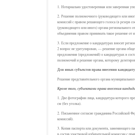
1. Нотариально удостоверенная или заверенная у
2. Решение полномочного (руководящего или иного
комиссий с правом решающего голоса (в резерв со
(руководящего или иного) органа регионального о
объединения правом принимать такое решение от 
3. Если предложение о кандидатурах вносит регио
2 вопрос не урегулирован, — решение органа общ
предложения (предложений) о кандидатурах в сост
полномочий и решение органа, которому делегиров
Для иных субъектов права внесения кандидату
Решение представительного органа муниципального
Кроме того, субъектами права внесения канди
1. Две фотографии лица, кандидатура которого пр
см (без уголка).
2. Письменное согласие гражданина Российской Фед
комиссий).
3. Копия паспорта или документа, заменяющего па
в состав участковой избирательной комиссии с пр