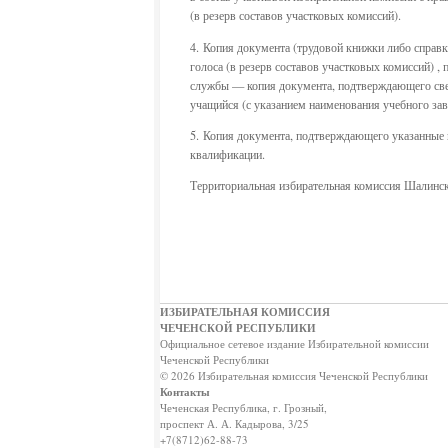
(в резерв составов участковых комиссий).
4. Копия документа (трудовой книжки либо справк
голоса (в резерв составов участковых комиссий) 
службы — копия документа, подтверждающего сведе
учащийся (с указанием наименования учебного за
5. Копия документа, подтверждающего указанные в
квалификации.
Территориальная избирательная комиссия Шалинск
ИЗБИРАТЕЛЬНАЯ КОМИССИЯ
ЧЕЧЕНСКОЙ РЕСПУБЛИКИ
Официальное сетевое издание Избирательной комиссии
Чеченской Республики
© 2026 Избирательная комиссия Чеченской Республики
Контакты
Чеченская Республика, г. Грозный,
проспект А. А. Кадырова, 3/25
+7(8712)62-88-73