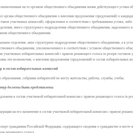
полномоченным на то органом общественного объединения копия действующего устава о
) органа общественного объединения о внесении предложения (предложений) о кандида
ставов участковых комиссий), оформленное в соответствии с требованиями устава, либ
тделения, иного структурного подразделения общественного объединения, наделенного в
имени общественного объединения.
нальное отделение, иное структурное подразделение общественного объединения, а в уст
ественного объединения, уполномоченного в соответствии с уставом общественного объ
ав участковых избирательных комиссий с правом решающего голоса (в резерв составов у
аны эти полномочия, о внесении предложения (предложений) в состав избирательных ко
р в состав избирательных комиссий
 образования, собрания избирателей по месту жительства, работы, службы, учебы.
датур должны быть представлены:
едложена в состав участковой избирательной комиссии с правом решающего голоса (в ре
ерации на его назначение в состав участковой избирательной комиссии с правом решающ
спорт гражданина Российской Федерации, содержащего сведения о гражданстве и месте ж
авом решающего голоса