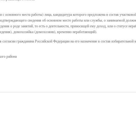
и с основного места работы) лица, кандидатура которого предложена в состав участков
, подтверждающего сведения об основном месте работы или службы, о занимаемой должно
ния о роде занятий, то есть о деятельности, приносящей ему доход, или о статусе нера
ведения), домохозяйка (домохозяин), временно неработающий).
 согласии гражданина Российской Федерации на его назначение в состав избирательной к
ого района