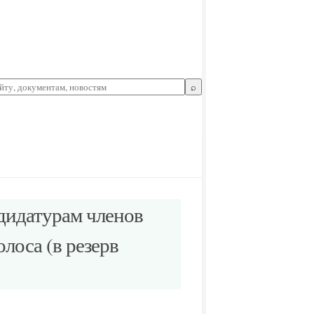
⌕
дидатурам членов
лоса (в резерв