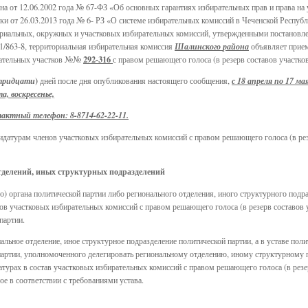
она от 12.06.2002 года № 67-ФЗ «Об основных гарантиях избирательных прав и права на
ики от 26.03.2013 года № 6- РЗ «О системе избирательных комиссий в Чеченской Респуб
риальных, окружных и участковых избирательных комиссий, утвержденными постановле
1/863-8, территориальная избирательная комиссия
Шалинского
района
объявляет прием
292-316
ирательных участков №№
с правом решающего голоса (в резерв составов участк
)
тридцати
дней после дня опубликования настоящего сообщения,
с 18 апреля по 17 ма
а, воскресенье,
нтактный телефон: 8-8714-62-22-11.
идатурам членов участковых избирательных комиссий с правом решающего голоса (в ре
тделений, иных структурных подразделений
) органа политической партии либо регионального отделения, иного структурного подра
ов участковых избирательных комиссий с правом решающего голоса (в резерв составов 
партии.
альное отделение, иное структурное подразделение политической партии, а в уставе по
 партии, уполномоченного делегировать региональному отделению, иному структурному
турах в состав участковых избирательных комиссий с правом решающего голоса (в резе
е в соответствии с требованиями устава.