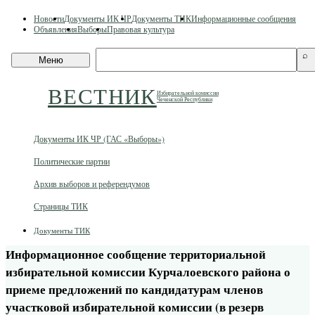
Skip
Новости
Документы ИК ЧР
Документы ТИК
Информационные сообщения
to
Объявления
Выборы
Правовая культура
content
Поиск
⌕
Меню
по
сайту
ВЕСТНИК
Избирательной комиссии
Чеченской Республики
Документы ИК ЧР (ГАС «Выборы»)
Политические партии
Архив выборов и референдумов
Страницы ТИК
Документы ТИК
Информационное сообщение территориальной
избирательной комиссии Курчалоевского района о
приеме предложений по кандидатурам членов
участковой избирательной комиссии (в резерв