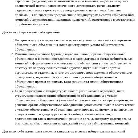
партии не предусмотрена возможность такого внесения, — решение органа
политической партии, уполномоченного делегировать региональному
отделению, иному структурному подразделению политической партии
полномочия по внесению предложений о кандидатурах в состав избирательных
комиссий о делегировании указанных полномочий, оформленное в соответствии
с требованиями устава.
Для иных общественных объединений
Нотариально удостоверенная или заверенная уполномоченным на то органом
общественного объединения копия действующего устава общественного
объединения.
Решение полномочного (руководящего или иного) органа общественного
объединения о внесении предложения о кандидатурах в состав избирательных
комиссий, оформленное в соответствии с требованиями устава, либо решение
поэтому же вопросу полномочного (руководящего или иного) органа
регионального отделения, иного структурного подразделения общественного
объединения, наделенного в соответствии с уставом общественного
объединения правом принимать такое решение от имени общественного
объединения.
Если предложение о кандидатурах вносит региональное отделение, иное
структурное подразделение общественного объединения, а в уставе
общественного объединения указанный в пункте 2 вопрос не урегулирован, —
решение органа общественного объединения, уполномоченного в соответствии
с уставом общественного объединения делегировать полномочия по внесению
предложений о кандидатурах в состав избирательных комиссий, о
делегировании таких полномочий и решение органа, которому делегированы
эти полномочия, о внесении предложений в состав избирательных комиссий.
Для иных субъектов права внесения кандидатур в состав избирательных комиссий