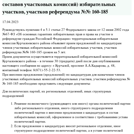
составов участковых комиссий) избирательных
участков, участков референдума №№ 160-185
17.04.2023
Руководствуясь пунктами 4 и 5.1 статьи 27 Федерального закона от 12 июня 2002 года
№67-ФЗ «Об основных гарантиях избирательных прав и права на участие в
референдуме граждан Российской Федерации» территориальная избирательная
комиссия Курчалоевского района объявляет прием предложений по кандидатурам
членов участковых избирательных комиссий избирательных участков, участков
референдума №№ 160-185 сроком на 5 лет.
Прием документов осуществляется территориальной избирательной комиссией
Курчалоевского района – в течение 30 (тридцати) дней после дня опубликования
настоящего сообщения по адресу: г.Курчалой, проспект А.А.Кадырова, д. 48,
контактный телефон: 8(871)-55-2-22-53.
При внесении предложения (предложений) по кандидатурам для назначения членов
участковых избирательных комиссий избирательных участков, участков референдума №
№ 160-185 необходимо представить следующие документы:
Для политических партий, их региональных отделений, иных структурных
подразделений
Решение полномочного (руководящего или иного) органа политической партии
либо регионального отделения, иного структурного подразделения
политической партии о внесении предложения о кандидатурах в состав
избирательных комиссий, оформленное в соответствии с требованиями устава
политической партии.
Если предложение о кандидатурах вносит региональное отделение, иное
структурное подразделение политической партии, а в уставе политической