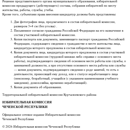
Решение представительного органа муниципального образования, избирательной
комиссии предыдущего (действующего) состава, собрания избирателей по месту
жительства, работы, службы, учебы.
Кроме того, субъектами права внесения кандидатур должны быть представлены:
Две фотографии лица, предлагаемого в состав избирательной комиссии,
размером 3×4 см (без уголка) .
Письменное согласие гражданина Российской Федерации на его назначение в
состав участковой избирательной комиссии.
Копия паспорта или документа, заменяющего паспорт гражданина Российской
Федерации, содержащего сведения о гражданстве и месте жительства лица,
кандидатура которого предложена в состав избирательной комиссии.
Копия документа лица, кандидатура которого предложена в состав участковой
избирательной комиссии (трудовой книжки либо справки с основного места
работы), подтверждающего сведения об основном месте работы или службы, о
занимаемой должности, а при отсутствии основного места работы или службы
— копия документа, подтверждающего сведения о роде занятий, то есть о
деятельности, приносящей ему доход, или о статусе неработающего лица
(пенсионер, безработный, учащийся (с указанием наименования учебного
заведения), домохозяйка, временно неработающий).
Копия документа об образовании.
Территориальной избирательной комиссии Курчалоевского района
ИЗБИРАТЕЛЬНАЯ КОМИССИЯ
ЧЕЧЕНСКОЙ РЕСПУБЛИКИ
Официальное сетевое издание Избирательной комиссии
Чеченской Республики
© 2026 Избирательная комиссия Чеченской Республики