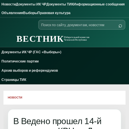
Новости
Документы ИК ЧР
Документы ТИК
Информационные сообщения
Skip to content
Объявления
Выборы
Правовая культура
Поиск
⌕
по
сайту
ВЕСТНИК
Избирательной комиссии
Чеченской Республики
Документы ИК ЧР (ГАС «Выборы»)
Политические партии
Архив выборов и референдумов
Страницы ТИК
НОВОСТИ
В Ведено прошел 14-й