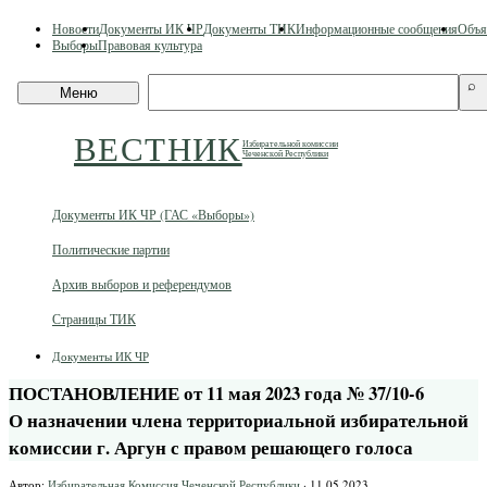
Skip
Новости
Документы ИК ЧР
Документы ТИК
Информационные сообщения
Объя
to
Выборы
Правовая культура
content
Поиск
⌕
Меню
по
сайту
ВЕСТНИК
Избирательной комиссии
Чеченской Республики
Документы ИК ЧР (ГАС «Выборы»)
Политические партии
Архив выборов и референдумов
Страницы ТИК
Документы ИК ЧР
ПОСТАНОВЛЕНИЕ от 11 мая 2023 года № 37/10-6
О назначении члена территориальной избирательной
комиссии г. Аргун с правом решающего голоса
Автор:
Избирательная Комиссия Чеченской Республики
·
11.05.2023