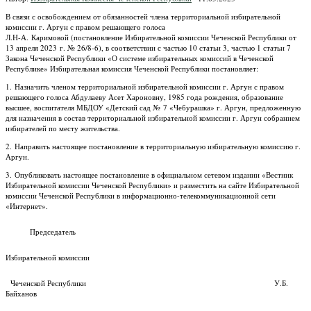
В связи с освобождением от обязанностей члена территориальной избирательной
комиссии г. Аргун с правом решающего голоса
Л.Н-А. Каримовой (постановление Избирательной комиссии Чеченской Республики от
13 апреля 2023 г. № 26/8-6), в соответствии с частью 10 статьи 3, частью 1 статьи 7
Закона Чеченской Республики «О системе избирательных комиссий в Чеченской
Республике» Избирательная комиссия Чеченской Республики постановляет:
1. Назначить членом территориальной избирательной комиссии г. Аргун с правом
решающего голоса Абдулаеву Асет Хароновну, 1985 года рождения, образование
высшее, воспитателя МБДОУ «Детский сад № 7 «Чебурашка» г. Аргун, предложенную
для назначения в состав территориальной избирательной комиссии г. Аргун собранием
избирателей по месту жительства.
2. Направить настоящее постановление в территориальную избирательную комиссию г.
Аргун.
3. Опубликовать настоящее постановление в официальном сетевом издании «Вестник
Избирательной комиссии Чеченской Республики» и разместить на сайте Избирательной
комиссии Чеченской Республики в информационно-телекоммуникационной сети
«Интернет».
Председатель
Избирательной комиссии
Чеченской Республики У.Б.
Байханов