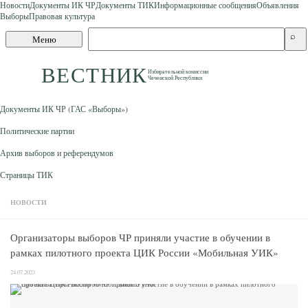
Новости
Документы ИК ЧР
Документы ТИК
Информационные сообщения
Объявления
Выборы
Правовая культура
Skip to content
Поиск
⌕
Меню
по
сайту
ВЕСТНИК
Избирательной комиссии
Чеченской Республики
Документы ИК ЧР (ГАС «Выборы»)
Политические партии
Архив выборов и референдумов
Страницы ТИК
НОВОСТИ
Организаторы выборов ЧР приняли участие в обучении в
рамках пилотного проекта ЦИК России «Мобильная УИК»
24.07.2023