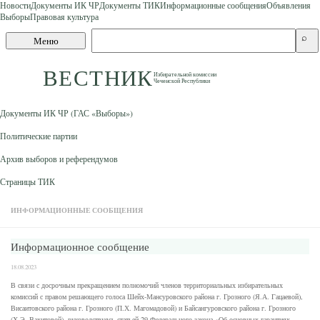
Новости
Документы ИК ЧР
Документы ТИК
Информационные сообщения
Объявления
Выборы
Правовая культура
Skip to content
Поиск
⌕
Меню
по
сайту
ВЕСТНИК
Избирательной комиссии
Чеченской Республики
Документы ИК ЧР (ГАС «Выборы»)
Политические партии
Архив выборов и референдумов
Страницы ТИК
ИНФОРМАЦИОННЫЕ СООБЩЕНИЯ
Информационное сообщение
18.08.2023
В связи с досрочным прекращением полномочий членов территориальных избирательных
комиссий с правом решающего голоса Шейх-Мансуровского района г. Грозного (Я.А. Гацаевой),
Висаитовского района г. Грозного (П.Х. Магомадовой) и Байсангуровского района г. Грозного
(Х.Э. Вахитовой), руководствуясь статьей 29 Федерального закона «Об основных гарантиях