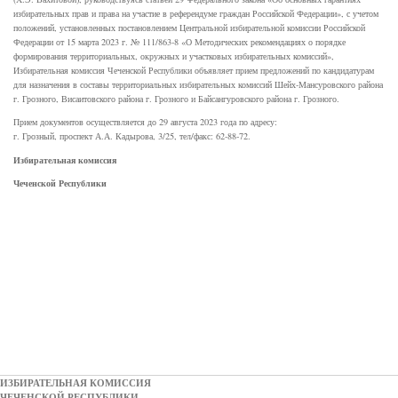
избирательных прав и права на участие в референдуме граждан Российской Федерации», с учетом
положений, установленных постановлением Центральной избирательной комиссии Российской
Федерации от 15 марта 2023 г. № 111/863-8 «О Методических рекомендациях о порядке
формирования территориальных, окружных и участковых избирательных комиссий»,
Избирательная комиссия Чеченской Республики объявляет прием предложений по кандидатурам
для назначения в составы территориальных избирательных комиссий Шейх-Мансуровского района
г. Грозного, Висаитовского района г. Грозного и Байсангуровского района г. Грозного.
Прием документов осуществляется до 29 августа 2023 года по адресу:
г. Грозный, проспект А.А. Кадырова, 3/25, тел/факс: 62-88-72.
Избирательная комиссия
Чеченской Республики
ИЗБИРАТЕЛЬНАЯ КОМИССИЯ
ЧЕЧЕНСКОЙ РЕСПУБЛИКИ