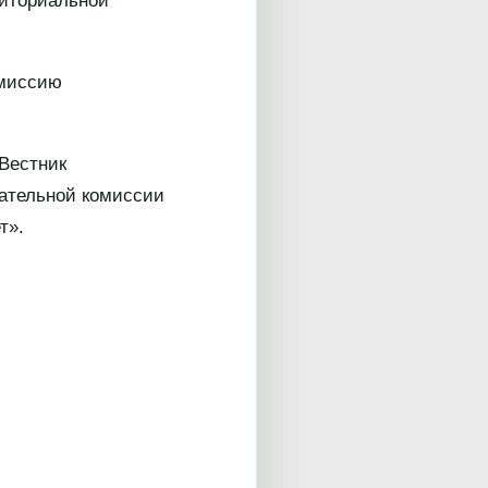
риториальной
омиссию
Вестник
рательной комиссии
т».