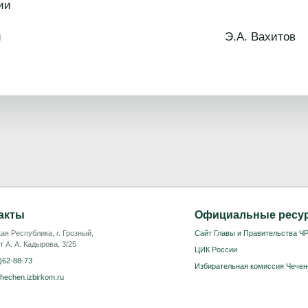
ии
 Республики Э.А. Вахитов
акты
Официальные ресу
ая Республика, г. Грозный,
Сайт Главы и Правительства Ч
т А. А. Кадырова, 3/25
ЦИК России
)62-88-73
Избирательная комиссия Чечен
hechen.izbirkom.ru