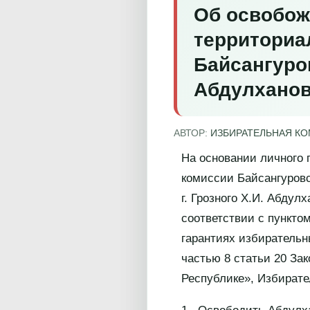
Об освобож
территориа
Байсангуров
Абдулхано
АВТОР:
ИЗБИРАТЕЛЬНАЯ К
На основании личного 
комиссии Байсангуровс
г. Грозного Х.И. Абду
соответствии с пункто
гарантиях избирательн
частью 8 статьи 20 За
Республике», Избирате