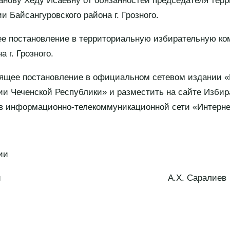
нову Хеду Исаевну от обязанностей председателя тер
 Байсангуровского района г. Грозного.
ее постановление в территориальную избирательную к
 г. Грозного.
оящее постановление в официальном сетевом издании «
и Чеченской Республики» и разместить на сайте Изби
 в информационно-телекоммуникационной сети «Интерне
ии
Республики А.Х. Саралиев