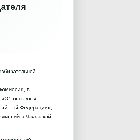
дателя
избирательной
 комиссии, в
З «Об основных
ссийской Федерации»,
омиссий в Чеченской