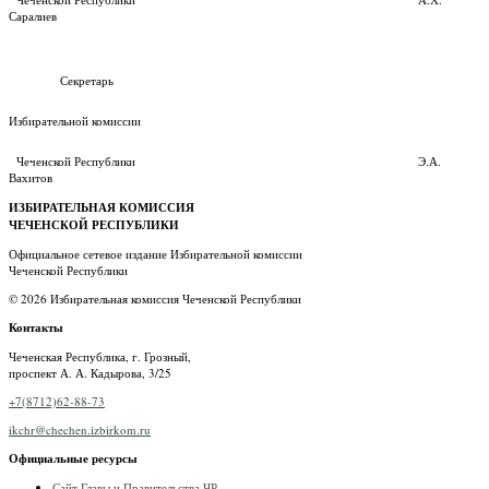
Саралиев
Секретарь
Избирательной комиссии
Чеченской Республики Э.А.
Вахитов
ИЗБИРАТЕЛЬНАЯ КОМИССИЯ
ЧЕЧЕНСКОЙ РЕСПУБЛИКИ
Официальное сетевое издание Избирательной комиссии
Чеченской Республики
© 2026 Избирательная комиссия Чеченской Республики
Контакты
Чеченская Республика, г. Грозный,
проспект А. А. Кадырова, 3/25
+7(8712)62-88-73
ikchr@chechen.izbirkom.ru
Официальные ресурсы
Сайт Главы и Правительства ЧР