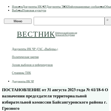
Skip
Новости
Документы ИК ЧР
Документы ТИК
Информационные сообщения
Объя
to
Выборы
Правовая культура
content
Поиск
⌕
Меню
по
сайту
ВЕСТНИК
Избирательной комиссии
Чеченской Республики
Документы ИК ЧР (ГАС «Выборы»)
Политические партии
Архив выборов и референдумов
Страницы ТИК
Документы ИК ЧР
ПОСТАНОВЛЕНИЕ от 31 августа 2023 года № 61/18-6 О
назначении председателя территориальной
избирательной комиссии Байсангуровского района г.
Грозного