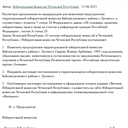
Автор:
Избирательная Комиссия Чеченской Республики
·
31.08.2023
Рассмотрев предложения по кандидатурам для назначения председателем
территориальной избирательной комиссии Байсангуровского района г. Грозного, в
соответствии с пунктом 7 статьи 28 Федерального закона «Об основных гарантиях
избирательных прав и права на участие в референдуме граждан Российской
Федерации», частью 8 статьи 20
Закона Чеченской Республики «О системе избирательных комиссий в Чеченской
Республике», Избирательная комиссия Чеченской Республики постановляет:
1. Назначить председателем территориальной избирательной комиссии
Байсангуровского района г. Грозного Гацаеву Ясмину Арбиевну, 1985 года рождения,
образование высшее, назначенную в состав комиссии по предложению Регионального
отделения в Чеченской Республике Политической партии «Российская экологическая
партия «Зеленые».
2. Направить настоящее постановление в территориальную избирательную комиссию
Байсангуровского района г. Грозного.
3. Опубликовать настоящее постановление в официальном сетевом издании «Вестник
Избирательной комиссии Чеченской Республики» и разместить на сайте Избирательной
комиссии Чеченской Республики в информационно-телекоммуникационной сети
«Интернет».
И. о. Председателя
Избирательной комиссии
Чеченской Республики А.Х.