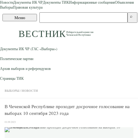
Новости
Документы ИК ЧР
Документы ТИК
Информационные сообщения
Объявления
Выборы
Правовая культура
Skip to content
Поиск
⌕
Меню
по
сайту
ВЕСТНИК
Избирательной комиссии
Чеченской Республики
Документы ИК ЧР (ГАС «Выборы»)
Политические партии
Архив выборов и референдумов
Страницы ТИК
ВЫБОРЫ
/
НОВОСТИ
В Чеченской Республике проходит досрочное голосование на
выборах 10 сентября 2023 года
01.09.2023