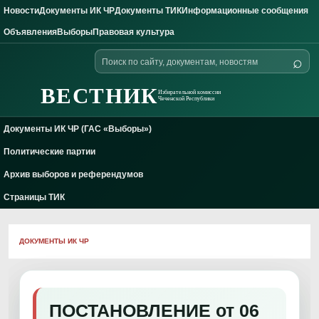
Новости
Документы ИК ЧР
Документы ТИК
Информационные сообщения
Skip to content
Объявления
Выборы
Правовая культура
Поиск
⌕
по
сайту
ВЕСТНИК
Избирательной комиссии
Чеченской Республики
Документы ИК ЧР (ГАС «Выборы»)
Политические партии
Архив выборов и референдумов
Страницы ТИК
ДОКУМЕНТЫ ИК ЧР
ПОСТАНОВЛЕНИЕ от 06