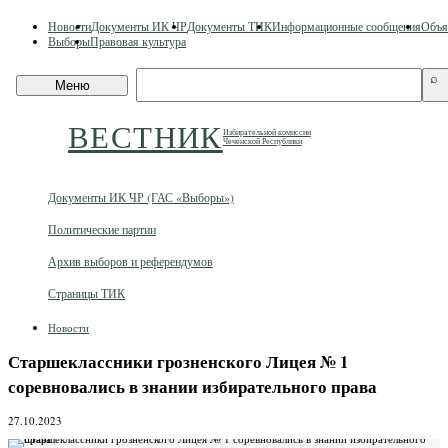
Skip
Новости
Документы ИК ЧР
Документы ТИК
Информационные сообщения
Объя
to
Выборы
Правовая культура
content
Поиск
⌕
Меню
по
сайту
ВЕСТНИК
Избирательной комиссии
Чеченской Республики
Документы ИК ЧР (ГАС «Выборы»)
Политические партии
Архив выборов и референдумов
Страницы ТИК
Новости
Старшеклассники грозненского Лицея № 1
соревновались в знании избирательного права
27.10.2023