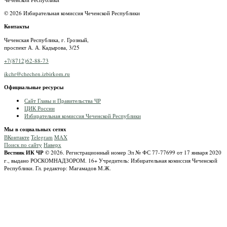
© 2026 Избирательная комиссия Чеченской Республики
Контакты
Чеченская Республика, г. Грозный,
проспект А. А. Кадырова, 3/25
+7(8712)62-88-73
ikchr@chechen.izbirkom.ru
Официальные ресурсы
Сайт Главы и Правительства ЧР
ЦИК России
Избирательная комиссия Чеченской Республики
Мы в социальных сетях
ВКонтакте
Telegram
MAX
Поиск по сайту
Наверх
Вестник ИК ЧР
© 2026.
Регистрационный номер Эл № ФС 77-77699 от 17 января 2020
г., выдано РОСКОМНАДЗОРОМ.
16+
Учредитель: Избирательная комиссия Чеченской
Республики.
Гл. редактор: Магамадов М.Ж.