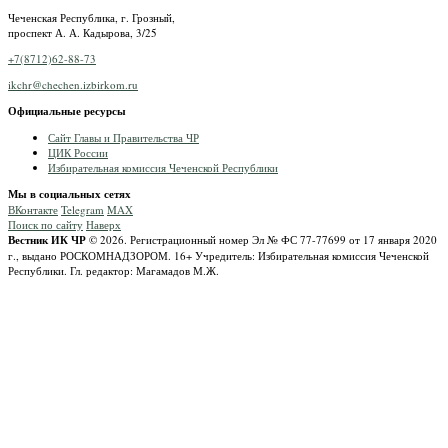
Чеченская Республика, г. Грозный,
проспект А. А. Кадырова, 3/25
+7(8712)62-88-73
ikchr@chechen.izbirkom.ru
Официальные ресурсы
Сайт Главы и Правительства ЧР
ЦИК России
Избирательная комиссия Чеченской Республики
Мы в социальных сетях
ВКонтакте
Telegram
MAX
Поиск по сайту
Наверх
Вестник ИК ЧР
© 2026.
Регистрационный номер Эл № ФС 77-77699 от 17 января 2020
г., выдано РОСКОМНАДЗОРОМ.
16+
Учредитель: Избирательная комиссия Чеченской
Республики.
Гл. редактор: Магамадов М.Ж.