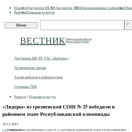
Skip
Новости
Документы ИК ЧР
Документы ТИК
Информационные сообщения
Объя
to
Выборы
Правовая культура
content
Поиск
⌕
Меню
по
сайту
ВЕСТНИК
Избирательной комиссии
Чеченской Республики
Документы ИК ЧР (ГАС «Выборы»)
Политические партии
Архив выборов и референдумов
Страницы ТИК
Новости
/
Правовая культура
«Лидеры» из грозненской СОШ № 25 победили в
районном этапе Республиканской олимпиады
28.11.2023